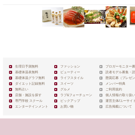
生理日予測無料
ファッション
ブロガーモニター
基礎体温表無料
ビューティー
読者モデル募集・
基礎体温グラフ無料
ライフスタイル
懸賞応募（プレゼ
ダイエット記録無料
スイーツ
メンバー特典
無料占い
グルメ
ご利用規約
店舗・施設を探す
ラブ&フォーチューン
個人情報の取り扱
専門学校 スクール
ピックアップ
運営主体
/
ユーサイ
エンターテインメント
お買い物
広告掲載について