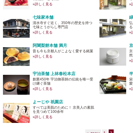
»詳しく見る
»
七味家本舗
清水寺すぐ近く、350年の歴史を持つ
弘
七味とうがらし専門店
る
»詳しく見る
»
阿闍梨餅本舗 満月
昔も今も京都人がこよなく愛する銘菓
京
然
»詳しく見る
»
宇治茶舗 上林春松本店
創業450年 宇治御茶師の伝統を唯一受
栄
け継ぐ茶舗
愛
»詳しく見る
»
よーじや 祇園店
すべては美肌のために！ 京美人の素肌
を見つめて100余年
»詳しく見る