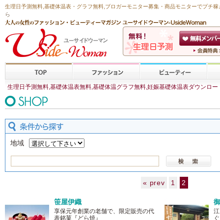
生理日予測無料
,
基礎体温表・グラフ無料
,ブロガーモニター募集・商品モニターで
プチ稼
ら
生理日予測無料,基礎体温表無料,基礎体温グラフ無料,妊娠基礎体温表ダウンロード,
地域
« prev
1
2
笹屋伊織
享保元年創業の老舗で、限定販売の代
江
表銘菓『どら焼』
ぐ