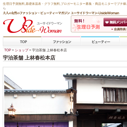
生理日予測無料
,
基礎体温表・グラフ無料
,ブロガーモニター募集・商品モニターで
プチ稼
ら
TOP
>
ショップ
> 宇治茶舗 上林春松本店
宇治茶舗 上林春松本店