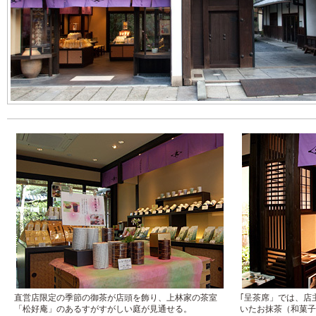
直営店限定の季節の御茶が店頭を飾り、上林家の茶室
｢呈茶席」では、店
「松好庵」のあるすがすがしい庭が見通せる。
いたお抹茶（和菓子