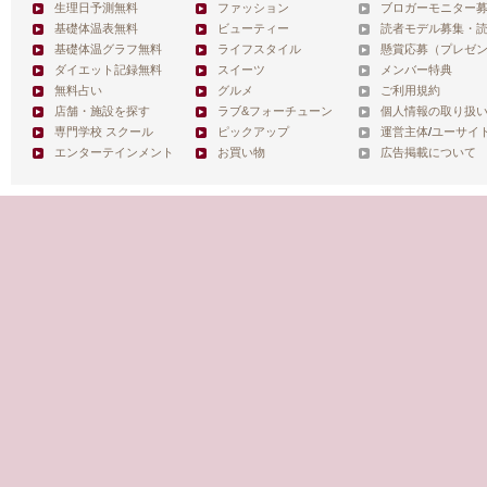
生理日予測無料
ファッション
ブロガーモニター
基礎体温表無料
ビューティー
読者モデル募集・
基礎体温グラフ無料
ライフスタイル
懸賞応募（プレゼ
ダイエット記録無料
スイーツ
メンバー特典
無料占い
グルメ
ご利用規約
店舗・施設を探す
ラブ&フォーチューン
個人情報の取り扱
専門学校 スクール
ピックアップ
運営主体
/
ユーサイ
エンターテインメント
お買い物
広告掲載について