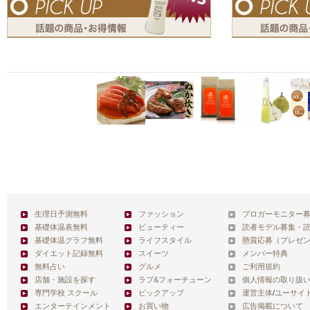
生理日予測無料
ファッション
ブロガーモニター
基礎体温表無料
ビューティー
読者モデル募集・
基礎体温グラフ無料
ライフスタイル
懸賞応募（プレゼ
ダイエット記録無料
スイーツ
メンバー特典
無料占い
グルメ
ご利用規約
店舗・施設を探す
ラブ&フォーチューン
個人情報の取り扱
専門学校 スクール
ピックアップ
運営主体
/
ユーサイ
エンターテインメント
お買い物
広告掲載について