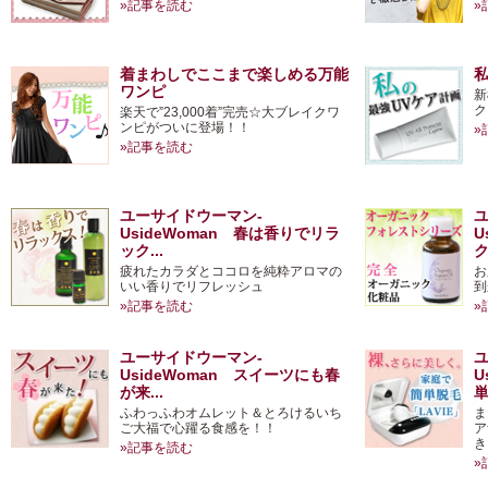
»記事を読む
»
着まわしでここまで楽しめる万能
私
ワンピ
新
ク
楽天で”23,000着”完売☆大ブレイクワ
ンピがついに登場！！
»
»記事を読む
ユーサイドウーマン-
UsideWoman 春は香りでリラ
U
ック...
ク
疲れたカラダとココロを純粋アロマの
お
いい香りでリフレッシュ
到
»記事を読む
»
ユーサイドウーマン-
UsideWoman スイーツにも春
U
が来...
単
ふわっふわオムレット＆とろけるいち
ま
ご大福で心躍る食感を！！
ア
き
»記事を読む
»