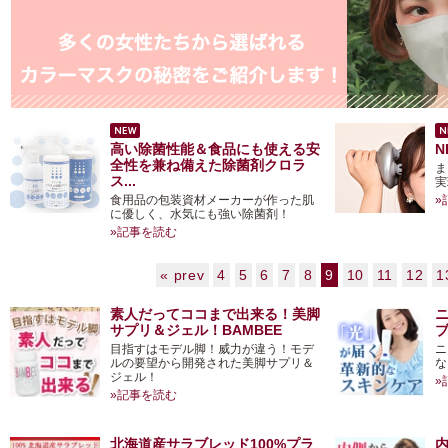
高い除菌性能＆食品にも使える安
N
全性を兼ね備えた除菌剤クロラ
ま
ス...
実
食用品の包装資材メーカーが作った肌
»
に優しく、水気にも強い除菌剤！
»記事を読む
« prev
4
5
6
7
8
9
10
11
12
1
素人だってココまで出来る！美脚
サプリ＆ジェル！BAMBEE
目指すはモデル脚！威力が違う！モデ
ニ
ルの要望から開発された美脚サプリ＆
な
ジェル！
»
»記事を読む
北海道産サラブレッド100%プラ