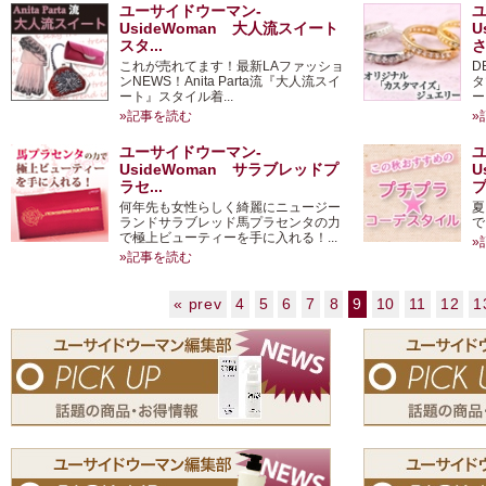
ユーサイドウーマン-
UsideWoman 大人流スイート
U
スタ...
さ
これが売れてます！最新LAファッショ
D
ンNEWS！Anita Parta流『大人流スイ
タ
ート』スタイル着...
ー
»記事を読む
»
ユーサイドウーマン-
UsideWoman サラブレッドプ
U
ラセ...
プ
何年先も女性らしく綺麗にニュージー
夏
ランドサラブレッド馬プラセンタの力
で
で極上ビューティーを手に入れる！...
»
»記事を読む
« prev
4
5
6
7
8
9
10
11
12
1