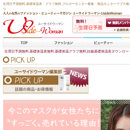
生理日予測無料
,
基礎体温表・グラフ無料
,ブロガーモニター募集・商品モニターで
プチ稼
ら
生理日予測無料,基礎体温表無料,基礎体温グラフ無料,妊娠基礎体温表ダウンロード,