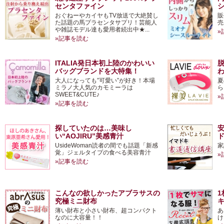
センタファイン
おぐねーやカイヤもTV放送で大絶賛し
販
た話題の馬プラセンタサプリ！芸能人
売
や雑誌モデル達も愛用者続出中★...
»
»記事を読む
ITALIA発日本初上陸のかわいい
バッグブランドを大特集！
大人になっても”可愛い”が好き！本場
夏
ミラノ大人気のカモミーラは
ら
SWEET&CUTE♪
»
»記事を読む
探していたのは…美味し
い“AOJIRU”美感青汁
UsideWoman読者の間でも話題「新感
家
覚」ジェルタイプの食べる美容青汁
»
»記事を読む
こんなの欲しかったアブラサスの
究極ミニ財布
薄い財布と小さい財布、超コンパクト
あ
なのに大容量！！
け