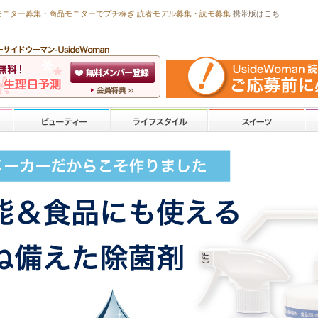
モニター募集・商品モニターで
プチ稼ぎ
,読者モデル募集・
読モ募集
携帯版はこち