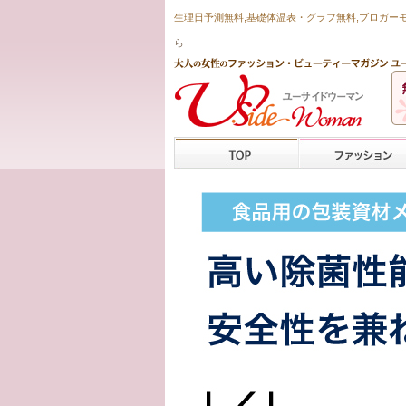
生理日予測無料
,
基礎体温表・グラフ無料
,ブロガー
ら