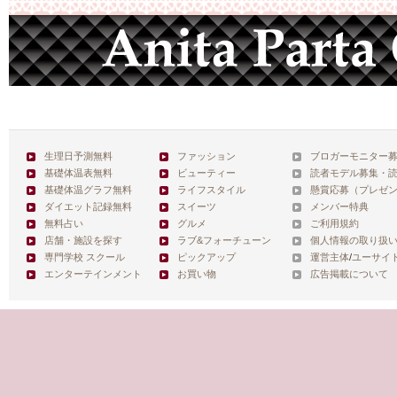
生理日予測無料
ファッション
ブロガーモニター
基礎体温表無料
ビューティー
読者モデル募集・
基礎体温グラフ無料
ライフスタイル
懸賞応募（プレゼ
ダイエット記録無料
スイーツ
メンバー特典
無料占い
グルメ
ご利用規約
店舗・施設を探す
ラブ&フォーチューン
個人情報の取り扱
専門学校 スクール
ピックアップ
運営主体
/
ユーサイ
エンターテインメント
お買い物
広告掲載について