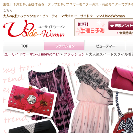
生理日予測無料
,
基礎体温表・グラフ無料
,ブロガーモニター募集・商品モニターで
プチ
こちら
ユーサイドウーマン-UsideWoman
>
ファッション
> 大人流スイートスタイル着