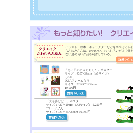
イラスト・絵本・キャラクターなどを手掛けるか
らふゆみさんは、かわいい、おもしろいだけで終
ない息の長い作品を制作している。
「ある日のじゃぐちくん」ポスター
サイズ：4207×29mm（A3サイズ）
5,250円
IKEAフレーム入り
サイズ：325×425×35mm
10,500円
「犬も歩けば…」ポスター
サイズ：4207×29mm（A3サイズ） 5,250円
フレーム入り
サイズ：325×425×35mm 10,500円