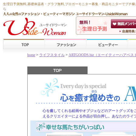
生理日予測無料
,
基礎体温表・グラフ無料
,ブロガーモニター募集・商品モニターで
プチ稼
ら
home
>
ライフスタイル
>
ARTGOODS.biz（エーイティーハア
心を癒してくれる絵画やオブジェなどのアートグッズを
えるクリエイターによる作品が目白押し。あなたのライ