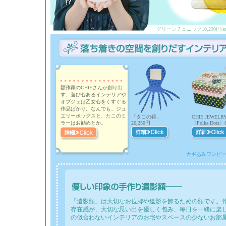
グリーンチュニック10,290円/anec
額作家のCHIEさんが創り出
す、遊び心あるインテリアや
オブジェは乙女心をくすぐる
作品ばかり。なんでも、ジュ
エリーボックスと、たこのミ
「タコの鏡」
CHIE JEWELR
ラーはお勧めとか。
26,250円
〈Polka Dots〉
カギあみワンピース1
「遺影額」は大切なお位牌や遺影を飾るための額です。
存在感が、大切な思い出を優しく包み、毎日を一緒に楽
の似合わないインテリアのお宅やスペースの少ないお部