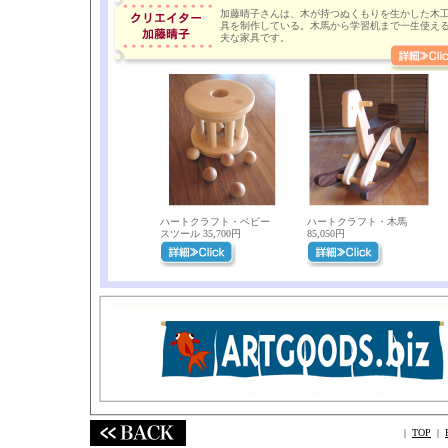
加藤晴子さんは、木が持つぬくもりを生かした木
具を制作している。木馬から学習机まで一生使え
夫な家具です。
ハートクラフト・ベビー
ハートクラフト・木馬
スツール 35,700円
85,050円
|
TOP
|