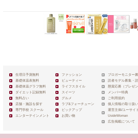
生理日予測無料
ファッション
ブロガーモニター
基礎体温表無料
ビューティー
読者モデル募集・
基礎体温グラフ無料
ライフスタイル
懸賞応募（プレゼ
ダイエット記録無料
スイーツ
メンバー特典
無料占い
グルメ
ご利用規約
店舗・施設を探す
ラブ&フォーチューン
個人情報の取り扱
専門学校 スクール
ピックアップ
運営主体
/
ユーサイ
エンターテインメント
お買い物
UsideWoman
広告掲載について