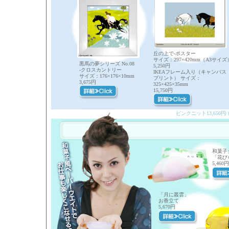
丘の上で-ポスター
サイズ：297×420mm（A3サイズ
黒馬の夢シリーズ No.08
5,250円
-クロスカントリー
IKEAフレーム入り（キャンバス
サイズ：176×176×10mm
プリント） サイズ：
3,675円
325×425×35mm
15,750円
ピンクニット13,650円/ピ
和菓子
「花び
5,460円
「月に叢雲」
お香立て
5,670円