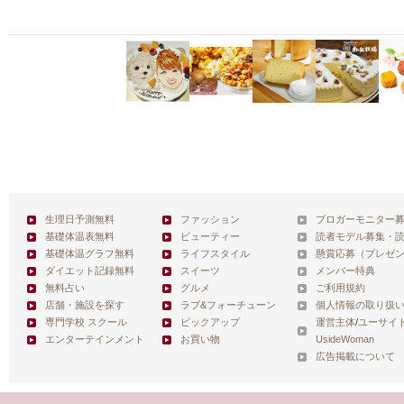
生理日予測無料
ファッション
ブロガーモニター
基礎体温表無料
ビューティー
読者モデル募集・
基礎体温グラフ無料
ライフスタイル
懸賞応募（プレゼ
ダイエット記録無料
スイーツ
メンバー特典
無料占い
グルメ
ご利用規約
店舗・施設を探す
ラブ&フォーチューン
個人情報の取り扱
専門学校 スクール
ピックアップ
運営主体
/
ユーサイ
エンターテインメント
お買い物
UsideWoman
広告掲載について