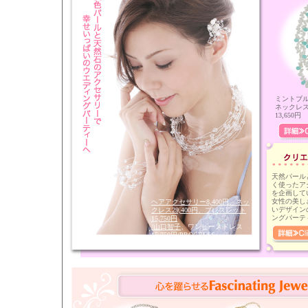
ミントブ
ネックレ
13,650円
天然パール
く使ったア
を企画して
女性の美し
ヘアアクセサリー8,400円、ネッ
いデザイン
クレス29,400円、ブレスレット
ングパーテ
15,750円
/山口智子
、ワンピースドレス
15,750円/PROGRESS