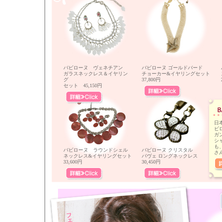
バビローヌ ヴェネチアン
バビローヌ ゴールドバード
ガラスネックレス＆イヤリン
チョーカー&イヤリングセット
グ
37,800円
セット 45,150円
日
ビ
ガ
シ
も
バビローヌ ラウンドシェル
バビローヌ クリスタル
さ
ネックレス&イヤリングセット
バヴェ ロングネックレス
33,600円
30,450円