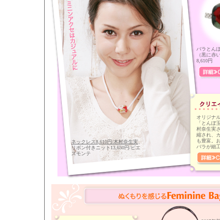
バラとん
（黒に赤
8,610円
オリジナ
「とんぼ
村奈生実
縮され、
も豊富。
ネックレス8,610円/木村奈生実
、
バラが細
リボン付きニット13,650円/ピエ
スモンテ