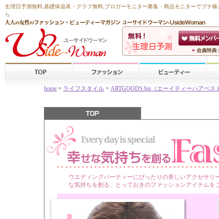
生理日予測無料
,
基礎体温表・グラフ無料
,ブロガーモニター募集・商品モニターで
プチ稼
ら
home
>
ライフスタイル
>
ARTGOODS.biz（エーイティーハア
ウエディングパーティーにぴったりの美しいアクセサリ
な気持ちを創る、とっておきのファッションアイテムをご