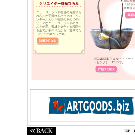
2007
「1/2
個数限
ニュージーランド在住の斉藤ひろ
みさんが手掛けるバッグは、ペレ
ンデールという種類の羊の100％
ピュアなニュージーランドのウー
ルを使用。素材を染色する段階か
ら全てが手作りだから、世界でた
った1つのオリジナル。
INCAROSE フェルト・トート
（ピンク） 17,850円
|
TOP
|