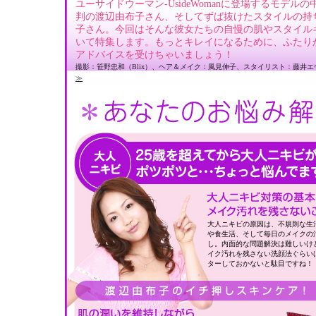
ユーサイドウーマン-UsideWomanに登場するモデル
判の渡辺由布子さん、そしてずば抜けたスタイルの持
子さん。今回はそんな彼女たちの自慢の肌やスタイル
いて特集します。もっとキレイになるために、ふたり
アドバイスを受けちゃいましょう！
撮影：笹野忠和（Blix）、ヘア＆メイク：風見伸子、スタイリスト：藤井
≫
大人ニキビの原因は、不規則な生
や食生活、そして毎日のメイクの
し。内面的な問題解決は難しいけ
イク汚れを残さない洗顔法ぐらい
ターしておかないと駄目ですね！