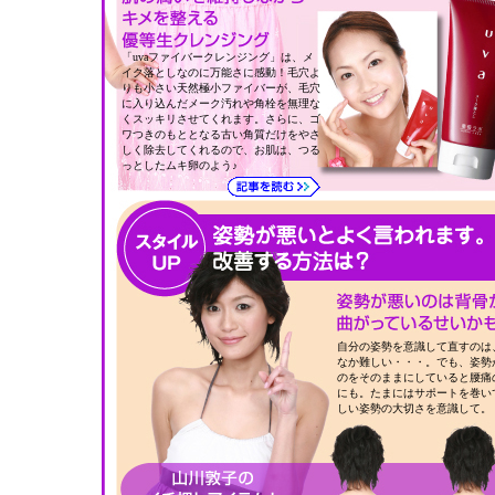
「uvaファイバークレンジング」は、メ
イク落としなのに万能さに感動！毛穴よ
りも小さい天然極小ファイバーが、毛穴
に入り込んだメーク汚れや角栓を無理な
くスッキリさせてくれます。さらに、ゴ
ワつきのもととなる古い角質だけをやさ
しく除去してくれるので、お肌は、つる
っとしたムキ卵のよう♪
自分の姿勢を意識して直すのは
なか難しい・・・。でも、姿勢
のをそのままにしていると腰痛
にも。たまにはサポートを巻い
しい姿勢の大切さを意識して。