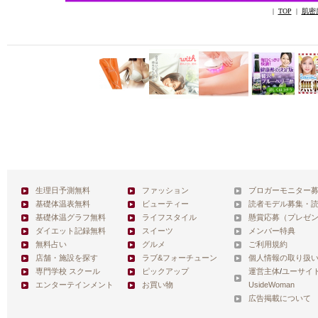
|
TOP
|
肌密
生理日予測無料
ファッション
ブロガーモニター
基礎体温表無料
ビューティー
読者モデル募集・
基礎体温グラフ無料
ライフスタイル
懸賞応募（プレゼ
ダイエット記録無料
スイーツ
メンバー特典
無料占い
グルメ
ご利用規約
店舗・施設を探す
ラブ&フォーチューン
個人情報の取り扱
専門学校 スクール
ピックアップ
運営主体
/
ユーサイ
エンターテインメント
お買い物
UsideWoman
広告掲載について