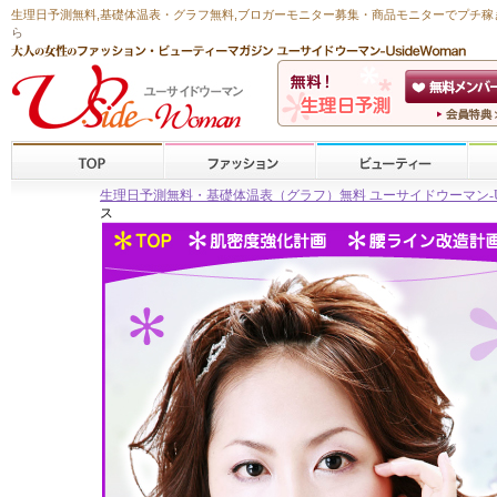
生理日予測無料
,
基礎体温表・グラフ無料
,ブロガーモニター募集・商品モニターで
プチ稼
ら
生理日予測無料・基礎体温表（グラフ）無料 ユーサイドウーマン-Usid
ス