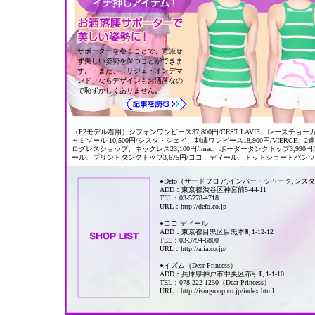
サポーターを巻くことで、意識せ
ず美しい姿勢を保つことができま
す。 また、「リジェ・オンデマ
ンド」ならデザインもお洒落なの
で恥ずかしくありません。
（P2モデル着用）シフォンワンピース37,800円/CEST LAVIE、レースチョ
ャミソール 10,500円/シスタ・シェイ、刺繍ワンピース18,900円/VIERGE
ログレスショップ、ネックレス23,100円/imac、ボーダータンクトップ3,990円/コ
ール、プリントタンクトップ3,675円/ココ ディール、ドットショートパンツ8,
●Defo（サードフロア,インバー・シャーク,シス
ADD：東京都渋谷区神宮前5-44-11
TEL：03-5778-4718
URL：http://defo.co.jp
●ココ ディール
ADD：東京都目黒区目黒本町1-12-12
TEL：03-3794-6800
URL：http://aiia.co.jp/
●イズム（Dear Princess）
ADD：兵庫県神戸市中央区布引町1-1-10
TEL：078-222-1230（Dear Princess）
URL：http://ismgroup.co.jp/index.html