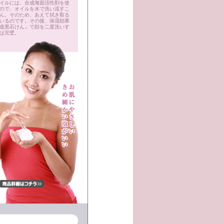
イルには、合成海面活性剤を使
ので、オイルを水で洗い流すこ
ん。そのため、あえて拭き取る
いるのです。その後、保湿効果
道黒石けん」で顔を二度洗いす
は完璧。