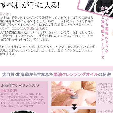
法とは？
ですね。通常のクレンジングや洗顔をしているだけでは毛穴の詰まり
脂分泌を止めることもできません。特に、「皮脂毛穴」にはそれ専用
海道ブラッククレンジング」はそんな毛穴対策にぴったりなんです。
ジング」にはどんな効果があるの？
人間の皮脂に最も近いといわれているオイルなので、お肌にとっても
、通常のメイクはもちろん、毛穴の奥にあるミクロの汚れまで、やさ
毛穴の奥からキレイにしてくれます。
間ぐらいは馬油のオイル感に馴染めなかったけど、使い慣れていくと毛
美肌とは何か、ということがわかります。普段メイクをしない人も、
使えますよ。
純馬油を主原
「北海道ブラ
(80g)3,150円
しているので
炭成分には浮
乾燥肌、オイリー肌、混合肌、にき
ります。たっ
び、くすみでお悩みの人にはぜひ。気
するようにク
になる小鼻の黒ずみをなかったことに
ィッシュで拭
してくれる♪ 使い続けるうちに透明感
のある清潔な肌へと導きます。
オイル成分が