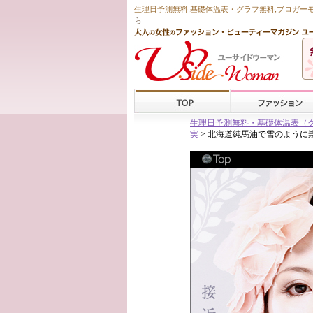
生理日予測無料
,
基礎体温表・グラフ無料
,ブロガー
ら
生理日予測無料・基礎体温表（グラフ
実
> 北海道純馬油で雪のように