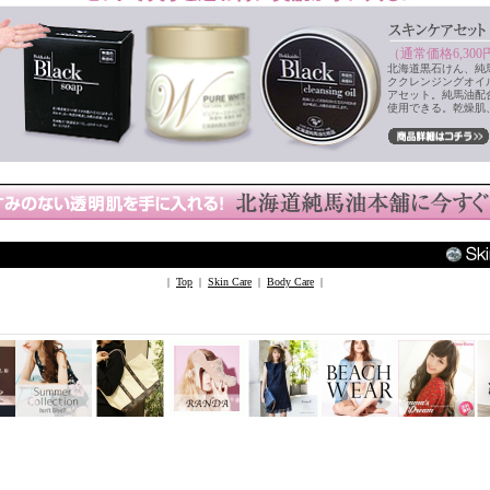
（通常価格6,300
北海道黒石けん、純
ククレンジングオイ
アセット。純馬油配
使用できる。乾燥肌
|
Top
|
Skin Care
|
Body Care
|