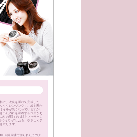
料に、改良を重ねて完成した
ッククレンジング」。炭を配合
オイルが黒くなっていますが、
き出た汚れを吸着する作用があ
ぷりの馬油でお肌をマッサージ
レンジングしたら、やさしくテ
き取ります。
100％純馬油で作られたこのク