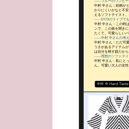
——ブルーのワンピー
中村 中さん：絵柄が
かりにくいかなと不安
えるソフトテイスト。
——DVDのライブで
中村 中さん：この時
ンで、この曲を聞きに
たくて。可愛らしいバ
——中村 中さんの考
中村 中さん：ただ可
うさがあるアイテムが
は自分を映す鏡だから
——理想のソフトテイ
中村 中さん：私にと
ん。可愛い大人の女性