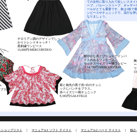
ての女性に取り入れて欲しいスタイ
ーブ、バルーンスリーブ、ギャザー
ールがとても重要です。春は1枚で
ンピースやチュニックで、流行を押
なりましょう。
チロリアン調のデザインでしっ
かりトレンドキャッチ！
黒刺繍ワンピース
13,600円/MERCURYDUO
鮮やかな色とプリントでインパ
クトのあるワンピース。
胸
サックスペイズリー柄ワンピー
ー
ス14,700円/MERCURYDUO
リ
1
裾と袖先の黒で赤×白のチュニ
ックにパンチをプラス。
柄プラ
赤ペイズリー柄チュニック
9,345円/GALSVILLE
＆ショップリスト
｜
マニュアル1 ソフト テイスト
｜
マニュアル2 ハード テイスト
｜
独占