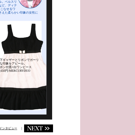
ル。ベルスリ
など、ディテ
着こなせるワ
さえた柔らかい印象の女性に
下ギャザーとリボンでガーリ
な印象をアピール。
ボン付黒×白ワンピース
3,650円/MERCURYDUO
インタビュー
｜