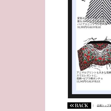
変形ボーダーで気になるお
腹をカバーしてくれます。
バイアスニットワンピース
10,395円/GALSVILLE
アニマルプリントも大きな花
スでエレガントに。
花柄×ゼブラ柄ポンチョ
13,545円/GALSVILLE
｜
企画トップ