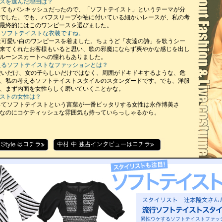
スを選んだ理由は？
とてもパンキッシュだったので、「ソフトテイスト」というテーマが分
でした。でも、パフスリーブや袖に付いている細かいレースが、私の考
最終的にはこのワンピースを選びました。
もソフトテイストな衣装ですね。
は可愛い白のワンピースを着ました。ちょうど「友達の詩」を歌うシー
来てくれたお客様もいると思い、歌の邪魔にならず爽やかな感じを出し
ルーンスカートへの憧れもありました。
えるソフトテイストなファッションとは？
愛いだけ、女の子らしいだけではなく、周囲がドキドキするような、危
、私の考えるソフトテイストスタイルのスタンダードです。でも、洋服
、まず内面を女性らしく磨いていくことかな。
ストの女性は？
ってソフトテイストという言葉が一番ピッタリする女性は永作博美さ
なのにコケティッシュな雰囲気も持っていらっしゃるから。
異性ウケするソフトテイストファッ