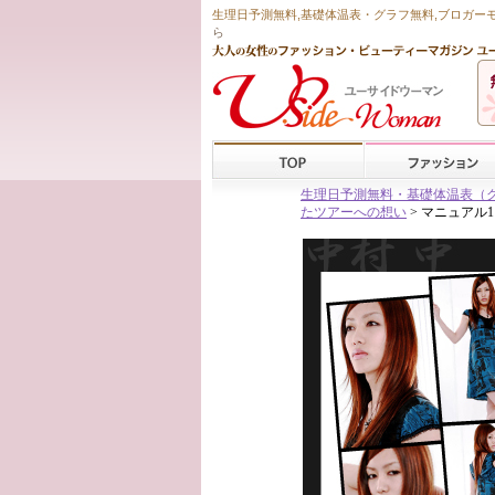
生理日予測無料
,
基礎体温表・グラフ無料
,ブロガー
ら
生理日予測無料・基礎体温表（グラフ
たツアーへの想い
> マニュアル1