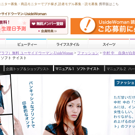
モニター募集・商品モニターで
プチ稼ぎ
,読者モデル募集・
読モ募集
携帯版はこち
）無料 ユーサイドウーマン-UsideWoman
>
ファッション
>
中村 中 自身が白
 ソフト テイスト