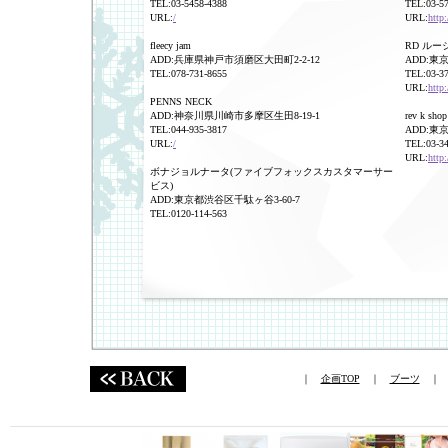
TEL:03-5458-4388
TEL:03-5
URL:
/
URL:
http
fleecy jam
RD ルー
ADD:兵庫県神戸市須磨区大田町2-2-12
ADD:東
TEL:078-731-8655
TEL:03-3
URL:
http:
PENNS NECK
ADD:神奈川県川崎市多摩区生田8-19-1
rev k shop
TEL:044-935-3817
ADD:東
URL:
/
TEL:03-3
URL:
http:
ボナジョルナータ(ファイブフォックスカスタマーサー
ビス)
ADD:東京都渋谷区千駄ヶ谷3-60-7
TEL:0120-114-563
｜
企画TOP
｜
ブーツ