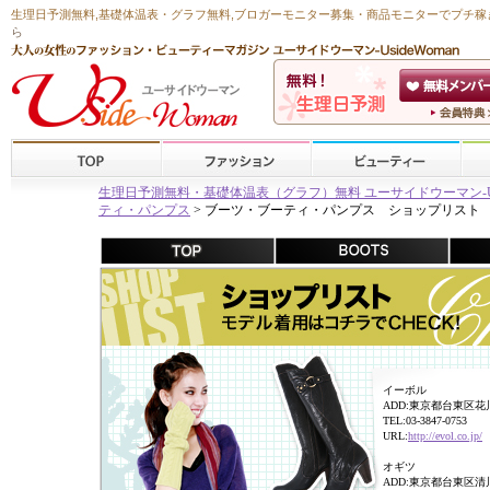
生理日予測無料
,
基礎体温表・グラフ無料
,ブロガーモニター募集・商品モニターで
プチ稼
ら
生理日予測無料・基礎体温表（グラフ）無料 ユーサイドウーマン-Usid
ティ・パンプス
> ブーツ・ブーティ・パンプス ショップリスト
イーボル
ADD:東京都台東区花川戸
TEL:03-3847-0753
URL:
http://evol.co.jp/
オギツ
ADD:東京都台東区清川1