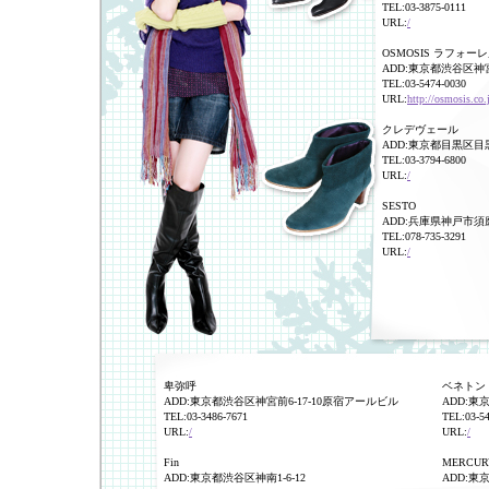
TEL:03-3875-0111
URL:
/
OSMOSIS ラフォー
ADD:東京都渋谷区神宮
TEL:03-5474-0030
URL:
http://osmosis.co.
クレデヴェール
ADD:東京都目黒区目黒本
TEL:03-3794-6800
URL:
/
SESTO
ADD:兵庫県神戸市須磨区
TEL:078-735-3291
URL:
/
卑弥呼
ベネトン
ADD:東京都渋谷区神宮前6-17-10原宿アールビル
ADD:東
TEL:03-3486-7671
TEL:03-5
URL:
/
URL:
/
Fin
MERCUR
ADD:東京都渋谷区神南1-6-12
ADD:東