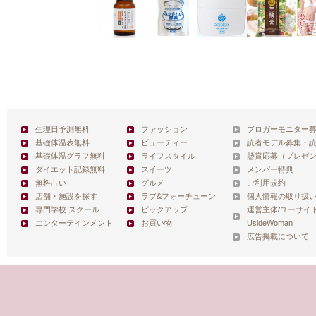
生理日予測無料
ファッション
ブロガーモニター
基礎体温表無料
ビューティー
読者モデル募集・
基礎体温グラフ無料
ライフスタイル
懸賞応募（プレゼ
ダイエット記録無料
スイーツ
メンバー特典
無料占い
グルメ
ご利用規約
店舗・施設を探す
ラブ&フォーチューン
個人情報の取り扱
専門学校 スクール
ピックアップ
運営主体
/
ユーサイ
エンターテインメント
お買い物
UsideWoman
広告掲載について