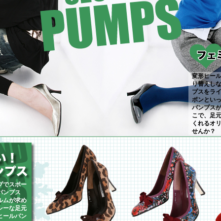
変形ヒー
り替えし
プスをラ
ボンとい
パンプス
こで、足
くれるオ
せんか？
ブでスポー
パンプス
ルムが求め
シーな足元
ヒールパン