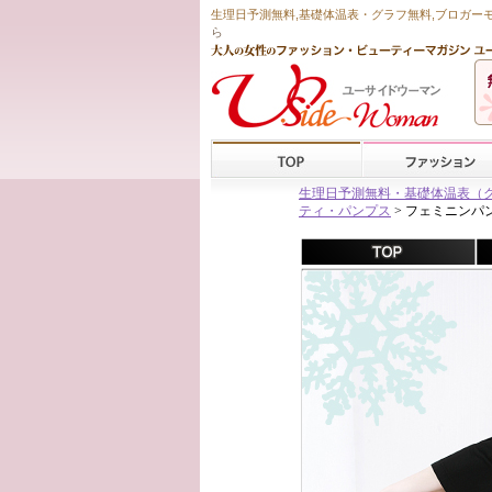
生理日予測無料
,
基礎体温表・グラフ無料
,ブロガー
ら
生理日予測無料・基礎体温表（グラフ
ティ・パンプス
> フェミニンパ