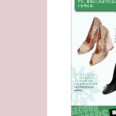
プス。足元にこれまでにな
トを与える。
1
フェミニンなリボン
と、つま先のキルテ
ィングが魅力的。
バイカラーパンプス
14,174円/DURAS
ambient