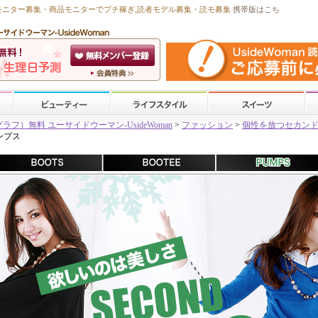
モニター募集・商品モニターで
プチ稼ぎ
,読者モデル募集・
読モ募集
携帯版はこち
）無料 ユーサイドウーマン-UsideWoman
>
ファッション
>
個性を放つセカン
ンプス