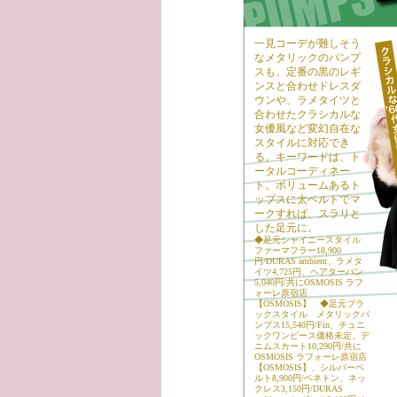
一見コーデが難しそう
なメタリックのパンプ
スも、定番の黒のレギ
ンスと合わせドレスダ
ウンや、ラメタイツと
合わせたクラシカルな
女優風など変幻自在な
スタイルに対応でき
る。キーワードは、ト
ータルコーディネー
ト。ボリュームあるト
ップスに太ベルトでマ
ークすれば、スラリと
した足元に。
◆足元シャイニースタイル
ファーマフラー18,900
円/DURAS ambient、ラメタ
イツ4,725円、ヘアターバン
5,040円/共にOSMOSIS ラフ
ォーレ原宿店
【OSMOSIS】 ◆足元ブラ
ックスタイル メタリックパ
ンプス15,540円/Fin、チュニ
ックワンピース価格未定、デ
ニムスカート10,290円/共に
OSMOSIS ラフォーレ原宿店
【OSMOSIS】、シルバーベ
ルト8,900円/ベネトン、ネッ
クレス3,150円/DURAS