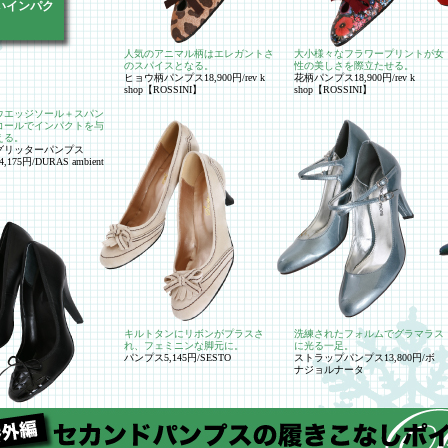
いインパク
人気のアニマル柄はエレガントさ
大小様々なフラワープリントが女
のスパイスとなる。
性の美しさを際立たせる。
ヒョウ柄パンプス18,900円/rev k
花柄パンプス18,900円/rev k
shop【ROSSINI】
shop【ROSSINI】
ウエッジソール＋スパン
コールでインパクトを与
える。
グリッターパンプス
4,175円/DURAS ambient
キルトタンにリボンがプラスさ
洗練されたフォルムでグラマラス
れ、フェミニンな脚元に。
に光る一足。
パンプス5,145円/SESTO
ストラップパンプス13,800円/ボ
ナジョルナータ