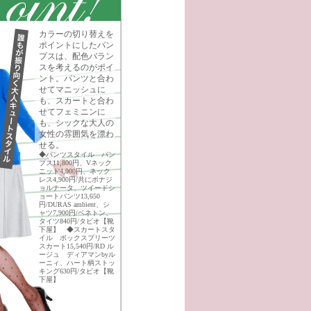
カラーの切り替えを
ポイントにしたパン
プスは、配色バラン
スを考えるのがポイ
ント。パンツと合わ
せてマニッシュに
も、スカートと合わ
せてフェミニンに
も、シックな大人の
女性の雰囲気を漂わ
せる。
◆パンツスタイル パン
プス11,800円、Vネック
ニット4,900円、ネック
レス4,900円/共にボナジ
ョルナータ、ツイードシ
ョートパンツ13,650
円/DURAS ambient、シ
ャツ7,900円/ベネトン、
タイツ840円/タビオ【靴
下屋】 ◆スカートスタ
イル ボックスプリーツ
スカート15,540円/RD ル
ージュ ディアマンbyル
ーニィ、ハート柄ストッ
キング630円/タビオ【靴
下屋】