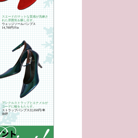
スエードのマットな質感が洗練さ
れた雰囲気を醸し出す。
ウェッジソールパンプス
14,700円/Fin
アンクルストラップとエナメルが
コーデに幅をもたらす。
ストラップパンプス22,050円/卑
弥呼