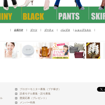
｜
企画TOP
｜
ブーツ
｜
ブーティ
｜
パンプス
｜
ショップリスト
｜
ブロガーモニター募集（プチ稼ぎ）
読者モデル募集・読モ募集
ル
懸賞応募（プレゼント）
メンバー特典