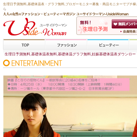
生理日予測無料
,
基礎体温表・グラフ無料
,ブロガーモニター募集・商品モニターで
プチ稼
ら
生理日予測無料,基礎体温表無料,基礎体温グラフ無料,妊娠基礎体温表ダウンロード,