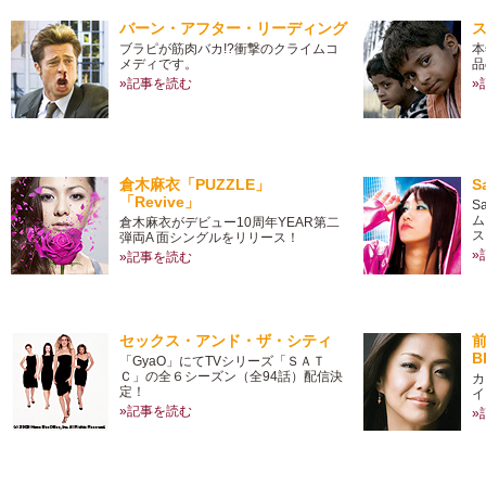
バーン・アフター・リーディング
ブラピが筋肉バカ!?衝撃のクライムコ
本
メディです。
品
»記事を読む
»
倉木麻衣「PUZZLE」
S
「Revive」
S
ム
倉木麻衣がデビュー10周年YEAR第二
ス
弾両A 面シングルをリリース！
»
»記事を読む
セックス・アンド・ザ・シティ
B
「GyaO」にてTVシリーズ「ＳＡＴ
Ｃ」の全６シーズン（全94話）配信決
カ
定！
イ
»記事を読む
»