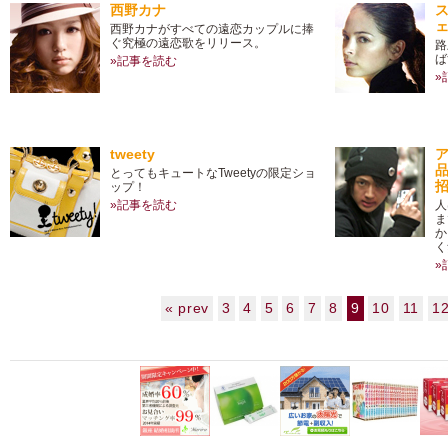
西野カナ
西野カナがすべての遠恋カップルに捧
ぐ究極の遠恋歌をリリース。
路
ば
»記事を読む
»
tweety
とってもキュートなTweetyの限定ショ
招.
ップ！
»記事を読む
人
ま
か
く
»
« prev
3
4
5
6
7
8
9
10
11
1