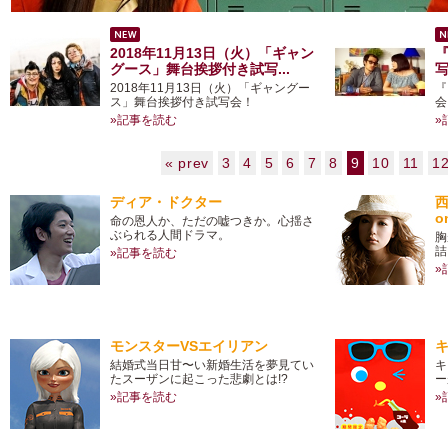
2018年11月13日（火）「ギャン
グース」舞台挨拶付き試写...
写
2018年11月13日（火）「ギャングー
『
ス」舞台挨拶付き試写会！
会
»記事を読む
»
« prev
3
4
5
6
7
8
9
10
11
1
ディア・ドクター
西
o
命の恩人か、ただの嘘つきか。心揺さ
ぶられる人間ドラマ。
胸
詰
»記事を読む
»
モンスターVSエイリアン
結婚式当日甘〜い新婚生活を夢見てい
キ
たスーザンに起こった悲劇とは!?
ー
»記事を読む
»