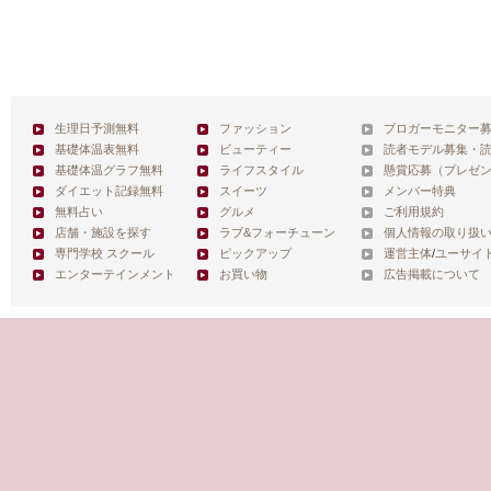
生理日予測無料
ファッション
ブロガーモニター
基礎体温表無料
ビューティー
読者モデル募集・
基礎体温グラフ無料
ライフスタイル
懸賞応募（プレゼ
ダイエット記録無料
スイーツ
メンバー特典
無料占い
グルメ
ご利用規約
店舗・施設を探す
ラブ&フォーチューン
個人情報の取り扱
専門学校 スクール
ピックアップ
運営主体
/
ユーサイ
エンターテインメント
お買い物
広告掲載について