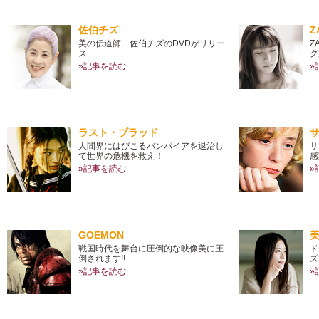
佐伯チズ
Z
美の伝道師 佐伯チズのDVDがリリー
Z
ス
グ
»記事を読む
»
ラスト・ブラッド
人間界にはびこるバンパイアを退治し
サ
て世界の危機を救え！
感
»記事を読む
»
GOEMON
戦国時代を舞台に圧倒的な映像美に圧
ド
倒されます!!
ズ
»記事を読む
»