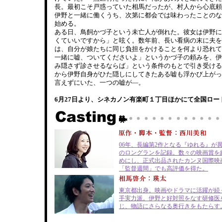
長。最初こそ戸惑っていた相馬だったが、村人から心底頼
伊野と一緒に働くうち、次第に都会では味わったことのな
始める。
ある日、鳥飼かづ子という未亡人が倒れた。彼女は伊野に
くていいですから」と呟く。数年前、長い看病の末に夫を
は、自分が娘たちに同じ負担をかけることを何より恐れて
一緒に嘘、ついてくださいよ」というかづ子の頼みを、伊
み隠さず診させるならば」という条件のもとで引き受ける
から伊野自身がひた隠しにしてきたある嘘も浮かび上がっ
言えずにいた、一つの嘘が―。
6月27日より、シネカノン有楽町１丁目ほかにて全国ロー
06年、長編第2作となる『ゆれる』が
のロングランを記録。数々の映画賞を
めにし、正式出品されたカンヌ国際映
「監督週間」でも高評価を得た。
東京都出身。映画やドラマに活躍が続
手実力派。伊野と好対照をなす研修医
じ、物語にさらなる奥行きをもたらす