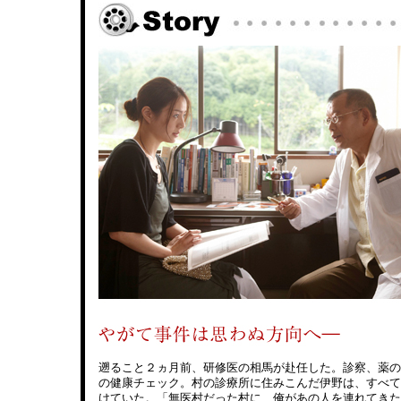
遡ること２ヵ月前、研修医の相馬が赴任した。診察、薬の
の健康チェック。村の診療所に住みこんだ伊野は、すべて
けていた。「無医村だった村に、俺があの人を連れてきた