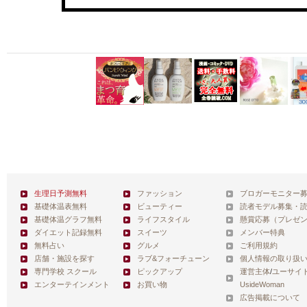
生理日予測無料
ファッション
ブロガーモニター
基礎体温表無料
ビューティー
読者モデル募集・
基礎体温グラフ無料
ライフスタイル
懸賞応募（プレゼ
ダイエット記録無料
スイーツ
メンバー特典
無料占い
グルメ
ご利用規約
店舗・施設を探す
ラブ&フォーチューン
個人情報の取り扱
専門学校 スクール
ピックアップ
運営主体
/
ユーサイ
エンターテインメント
お買い物
UsideWoman
広告掲載について