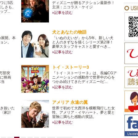
ワに5匹
ディズニーが贈るアクション最新作！
楽しさも、
主演：ニコラス・ケイジ
プ...
»記事を読む
犬とあなたの物語
の展開。本
「いぬのえいが」から5年。新しい犬
ョン。
と人のきずなを描くシリーズ第2弾！
豪華スタッフキャストと愛すべき...
»記事を読む
トイ・ストーリー3
万部突
『トイ・ストーリー３』は、長編CGア
に映画
ニメーションの感動作で世界中の心を
本当
つかみ続けてきたディズニー/ピ...
»記事を読む
アメリア 永遠の翼
き抜いた
世界で初めて大西洋を横断飛行した女
の〈家計
性、アメリア・イヤハート。夢と愛と
冒険に満ちた感動の実話。
»記事を読む