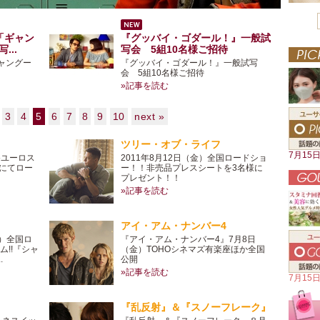
）「ギャン
『グッバイ・ゴダール！』一般試
..
写会 5組10名様ご招待
ギャングー
『グッバイ・ゴダール！』一般試写
会 5組10名様ご招待
»記事を読む
3
4
5
6
7
8
9
10
next »
ツリー・オブ・ライフ
7月15
谷ユーロス
2011年8月12日（金）全国ロードショ
原にてロー
ー！！非売品プレスシートを3名様に
プレゼント！！
»記事を読む
アイ・アム・ナンバー4
土）全国ロ
『アイ・アム・ナンバー4』7月8日
!!『シャ
（金）TOHOシネマズ有楽座ほか全国
.
公開
»記事を読む
7月15
『乱反射』＆『スノーフレーク』