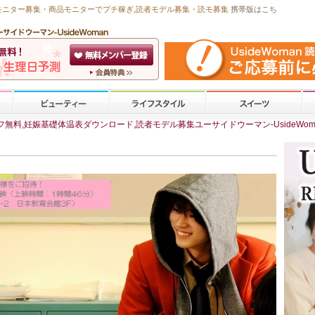
モニター募集・商品モニターで
プチ稼ぎ
,読者モデル募集・
読モ募集
携帯版はこち
無料,妊娠基礎体温表ダウンロード,読者モデル募集ユーサイドウーマン-UsideWom