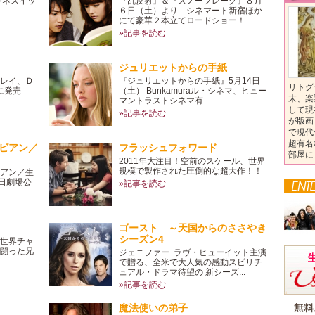
シネスイッ
『乱反射』＆『スノーフレーク』８月
６日（土）より シネマート新宿ほか
にて豪華２本立てロードショー！
»記事を読む
ジュリエットからの手紙
レイ、Ｄ
『ジュリエットからの手紙』5月14日
リトグ
に発売
（土） Bunkamuraル・シネマ、ヒュー
末、楽
マントラストシネマ有...
して現
»記事を読む
が版画
で現代
超有名
ビアン／
フラッシュフォワード
部屋に
2011年大注目！空前のスケール、世界
規模で製作された圧倒的な超大作！！
アン／生
0日劇場公
»記事を読む
ゴースト ～天国からのささやき
シーズン4
世界チャ
闘った兄
ジェニファー･ラヴ・ヒューイット主演
で贈る、全米で大人気の感動スピリチ
ュアル・ドラマ待望の 新シーズ...
»記事を読む
魔法使いの弟子