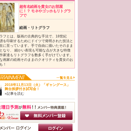
超有名絵画を貴女のお部屋
に！？ モネやゴッホもリトグラ
フで
絵画・リトグラフ
ラフとは、版画の古典的な手法で、18世紀
譜を印刷するためにドイツで発明された技法と
在に至っています。手で自由に描いたそのまま
となり、 細かい表現も可能な点が大きな特徴
作家達もリトグラフを数多く手がけています。
な画家の絵画そのままのクオリティを貴女のお
も！
2018年11月13日（火）「ギャングース」
舞台挨拶付き試写会！
»記事を読む