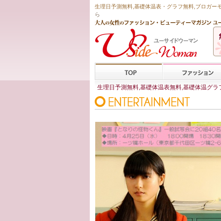
生理日予測無料
,
基礎体温表・グラフ無料
,ブロガー
ら
生理日予測無料,基礎体温表無料,基礎体温グラフ