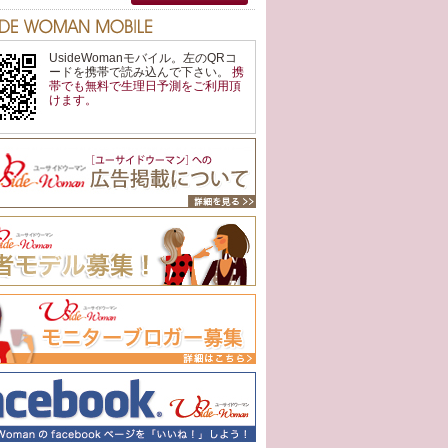
UsideWomanモバイル。左のQRコ
ードを携帯で読み込んで下さい。
携
帯でも
無料
で
生理日予測
をご利用頂
けます。