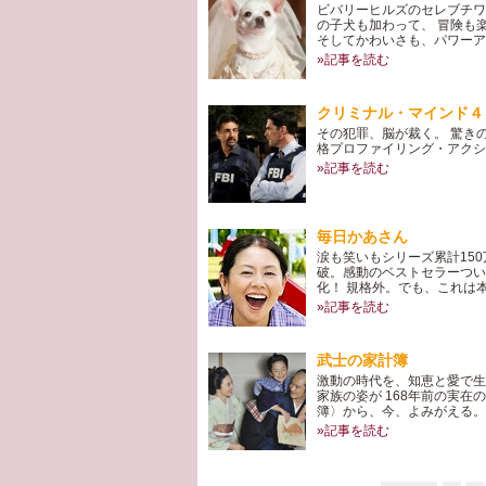
ビバリーヒルズのセレブチワ
の子犬も加わって、 冒険も
そしてかわいさも、パワーアッ
»記事を読む
クリミナル・マインド４
その犯罪、脳が裁く。 驚き
格プロファイリング・アクシ
»記事を読む
毎日かあさん
涙も笑いもシリーズ累計150
破。感動のベストセラーつい
化！ 規格外。でも、これは
»記事を読む
武士の家計簿
激動の時代を、知恵と愛で生
家族の姿が 168年前の実在
簿〉から、今、よみがえる。
»記事を読む