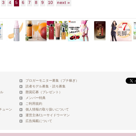
3
4
5
6
7
8
9
10
next »
ブロガーモニター募集（プチ稼ぎ）
読者モデル募集・読モ募集
ル
懸賞応募（プレゼント）
メンバー特典
ご利用規約
チューン
個人情報の取り扱いについて
運営主体
/
ユーサイドウーマン
広告掲載について