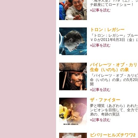
『海洋天堂』７/９（土）、
チ銀座にてロードショー！
»記事を読む
トロン：レガシー
『トロン：レガシー』ブルー
ＶＤが2011年6月3日（金）
»記事を読む
パイレーツ・オブ・カリ
生命（いのち）の泉
『パイレーツ・オブ・カリビ
命（いのち）の泉』の5月2
開
»記事を読む
ザ・ファイター
夢と嘲笑（あざわら）われた
ンピオンを目指して、全力で
弟の、奇跡の実話
»記事を読む
ビバリーヒルズチワワ2