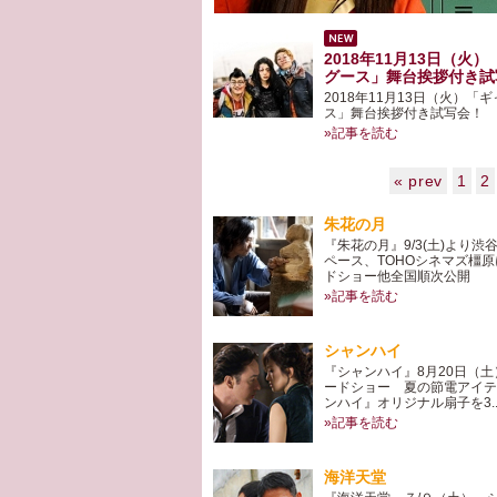
2018年11月13日（火
グース」舞台挨拶付き試写.
2018年11月13日（火）「
ス」舞台挨拶付き試写会！
»記事を読む
« prev
1
2
朱花の月
『朱花の月』9/3(土)より渋
ペース、TOHOシネマズ橿
ドショー他全国順次公開
»記事を読む
シャンハイ
『シャンハイ』8月20日（
ードショー 夏の節電アイテム
ンハイ』オリジナル扇子を3..
»記事を読む
海洋天堂