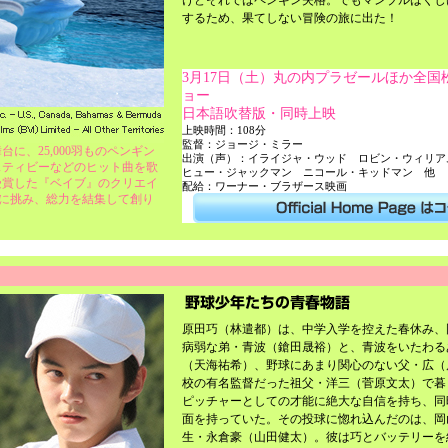
けどそれではペンギン失格。でもマンブルはくじ
するため、果てしない冒険の旅に出た！
3月17日（土）丸の内プラゼールほか全
ョー
日本語吹替版・同時上映
上映時間：108分
監督：ジョージ・ミラー
に、25,000羽ものペンギン
出演（声）：イライジャ・ウッド ロビン・ウィリ
スティビーなどのヒット曲を歌
ヒュー・ジャックマン ニコール・キッドマン 他
受賞した『ベイブ』のクリエイ
配給：ワーナー・ブラザース映画
界に挑み、総力を結集して創り
原田巧（林遣都）は、中学入学を控えた春休み、
病弱な弟・青波（鎗田晟裕）と、青波をいたわる
（天海祐希）、野球にあまり関心のない父・広（
校の有名監督だった祖父・洋三（菅原文太）で暮
ピッチャーとしての才能に絶大な自信を持ち、同
面を持っていた。その投球に惚れ込んだのは、岡
生・永倉豪（山田健太）。彼は巧とバッテリーを