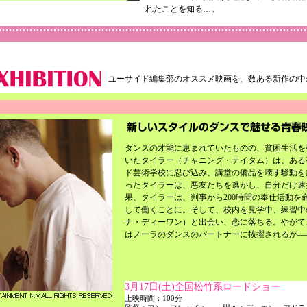
れたことを知る…。
ユーサイド編集部のオススメ映画を、数ある新作の中か
ダンスの才能に恵まれていたものの、貧困生活を
いたタイラー（チャニング・テイタム）は、ある
ド芸術学校に忍び込み、講堂の備品を壊す騒動を
ったタイラーは、悪友たちを逃がし、自分だけ逮
果、タイラーは、判事から200時間の奉仕活動を
して働くことに。そして、校内を見学中、練習中
ナ・ディーワン）と出会い、恋に落ちる。やがて
はノーラのダンスのパートナーに抜擢されるが—
3月17日(土)全国松竹系ロードショー
上映時間：100分