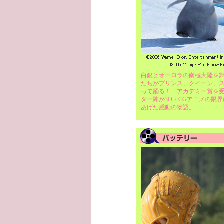
白銀とオーロラの南極大陸を舞台
たちがプリンス、クイーン、
って踊る！ アカデミー賞を
ター陣が3D・CGアニメの限
あげた感動の物語。