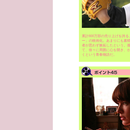
累計800万部の売り上げを誇
ー」の映画化。あまりにも素
者が思わず嫉妬したという。
て、徐々に周囲に心を開き、
くという青春物語だ。