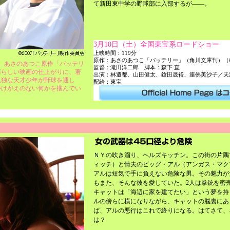
て新田東中学の野球部に入部するが——。
3月10日（土）全国東宝系ロードショー
上映時間：119分
原作：あさのあつこ「バッテリー」（角川文庫刊）（
る、あさのあつこ原作「バッテリ
監督：滝田洋二郎 脚本：森下 直
晴らしい映画の仕上がりに、著
出演：林遣都、山田健太、鎗田晟裕、連佛美沙子／天
孤独な天才少年が野球を通し
配給：東宝
かけがえのない何かを掴んでい
ＮＹの吹き溜り、ヘルズキッチン。この街の片隅
ィッチ）と情夫のビッグ・アル（アンガス・マク
アルは短気で手に負えない危険な男。その魅力が
もまた、そんな彼を愛していた。2人は拳銃を密
キャットは「海辺に家を建てたい」という夢を持
ルの傍らに横になりながら、キャットの脳裏にあ
ば、アルの悪行はこれで終りになる。はてさて、
は？