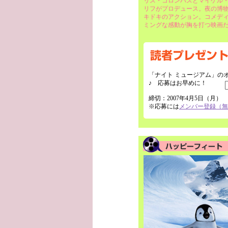
リス・コロンバスとマイケル
リフがプロデュース。夜の博
キドキのアクション。コメデ
ミングな感動が胸を打つ映画
「ナイト ミュージアム」の
♪ 応募はお早めに！
締切：2007年4月5日（月）
※応募には
メンバー登録（無