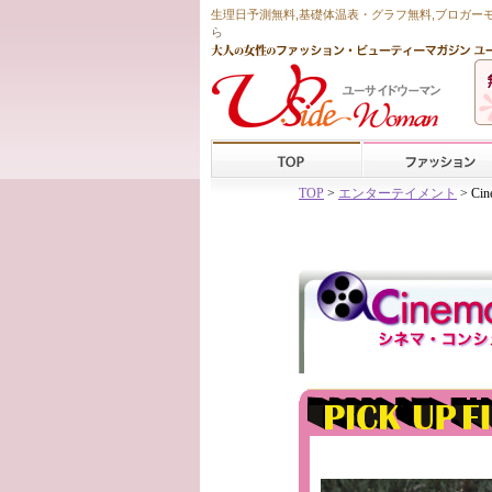
生理日予測無料
,
基礎体温表・グラフ無料
,ブロガー
ら
TOP
>
エンターテイメント
> Ci