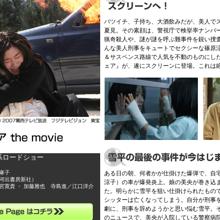
バツイチ、子持ち、大酒飲みだが、美人で
夏見。その素顔は、警視庁で検挙率ナンバ
猟奇殺人や、謎が謎を呼ぶ難事件を鋭い捜
んな美人刑事をキュートでセクシーな篠原
＆サスペンス路線で人気を不動のものにし
ェア』が、遂にスクリーンに登場。これは絶
系ロードショー
麻子
ある日の朝、何者かが仕掛けた爆弾で、自
河出書房新社）
涼子）の車が爆発炎上。娘の美央が巻き込
宮寛貴 ・ 加藤雅也 寺島進／江口洋介
た。明らかに雪平を狙い仕掛けられたもの
シッターは亡くなってしまう。自分が刑事
劇に、刑事を辞めようかと思い悩む雪平。
のニュースで、美央が入院している警察病