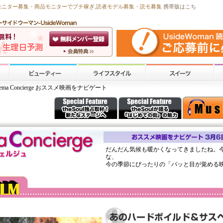
モニター募集・商品モニターで
プチ稼ぎ
,読者モデル募集・
読モ募集
携帯版はこち
nema Concierge おススメ映画をナビゲート
だんだん気候も暖かくなってきましたね。
な、
今の季節にぴったりの「パッと目が覚める映