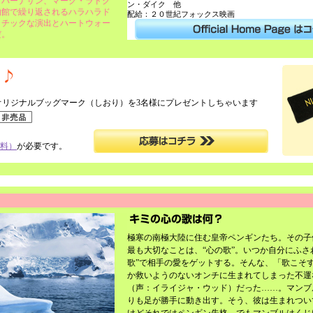
・バーナサン、マーク・ラドク
ン・ダイク 他
物館で繰り返されるハラハラド
配給：２０世紀フォックス映画
ィチックな演出とハートウォー
だ。
オリジナルブッグマーク（しおり）を
3名様
にプレゼントしちゃいます
料）
が必要です。
極寒の南極大陸に住む皇帝ペンギンたち。その子
最も大切なことは、“心の歌”。いつか自分にふさ
歌”で相手の愛をゲットする。そんな、「歌こそ
か救いようのないオンチに生まれてしまった不運
（声：イライジャ・ウッド）だった……。マンブ
りも足が勝手に動き出す。そう、彼は生まれつい