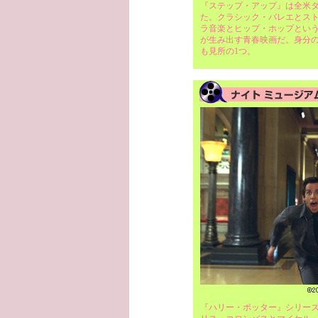
『ステップ・アップ』は全米ダ
た。クラシック・バレエとス
ラ音楽とヒップ・ホップとい
が生み出す青春映画だ。身分
も見所の1つ。
『ハリー・ポッター』シリー