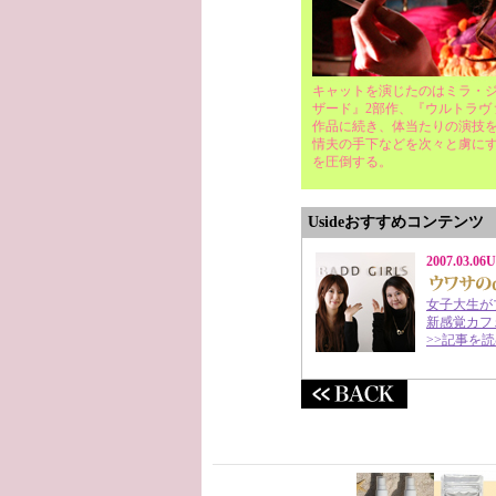
キャットを演じたのはミラ・
ザード』2部作、『ウルトラヴ
作品に続き、体当たりの演技
情夫の手下などを次々と虜に
を圧倒する。
Usideおすすめコンテンツ
2007.03.06
女子大生が
新感覚カフェ
>>記事を