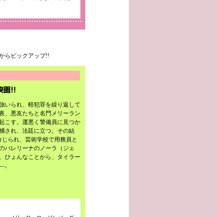
らピックアップ!!
強いられ、軽犯罪を繰り返して
夜、悪友たちと名門メリーラン
起こす。運悪く警備員に見つか
捕され、法廷に立つ。その結
命じられ、芸術学校で用務員と
のバレリーナのノーラ（ジェ
、ひょんなことから、タイラー
—。