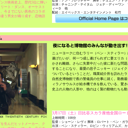
監督：アン・フレッチャー 脚本：デュエン・アドラ
ンス映画史上、歴代5位に輝い
出演：チャニング・テイタム ジェナ・ディーワン 
トリート・ダンス、オーケスト
ィーＤ 他
う、今までにない異色のコラボ
配給：エイベックス・エンタテインメント 松竹
の違う男女が織り成す、恋物語
ニューヨークに住むラリー（ベン・スティラー）
遂げたいが、何一つ成し遂げられずに妻エリカ（
かされ離婚。さらに失業中だった彼に新たな問題
することになり、最愛の息子ニッキー（ジェイク
ついているということだ。職業紹介所を訪れたラ
自然史博物館で夜の警備員の仕事に就く。勤務最
ィラノサウルスが給水機で水を飲んでいる、驚き
史上の人物の人形や、他のはく製の動物たちも動
3月17日（土）日比谷スカラ座他全国ロー
上映時間：108分
監督：ショーン・レヴィ 脚本：ロバート・ベン・ガ
ズを生んだヒットメーカー、ク
出演：ベン・スティラー、ロビン・ウィリアムズ、カ