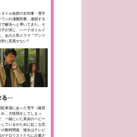
スタイル抜群の女刑事・雪平
ーワンの凄腕刑事。連鎖する
査で解決へと導いてきた。そ
涼子が演じ、ハードボイルド
た、あの人気ドラマ『アンフ
対に見逃せない!!
宅駐車場にあった雪平（篠原
まれ、大怪我をしてしまっ
で、一緒にいた美央のベビー
をしているがために起こる悲
その数時間後、彼女はテレビ
院がテロリストたちに占拠さ