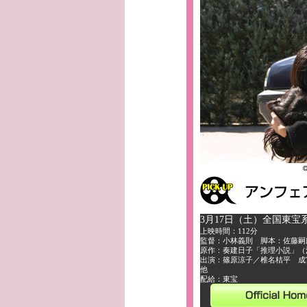
3月17日（土）全国東宝
上映時間：112分
監督：小林義則 脚本：佐藤嗣
原作：奏建日子「推理小説」（
出演：篠原涼子／椎名桔平 成
他
配給：東宝