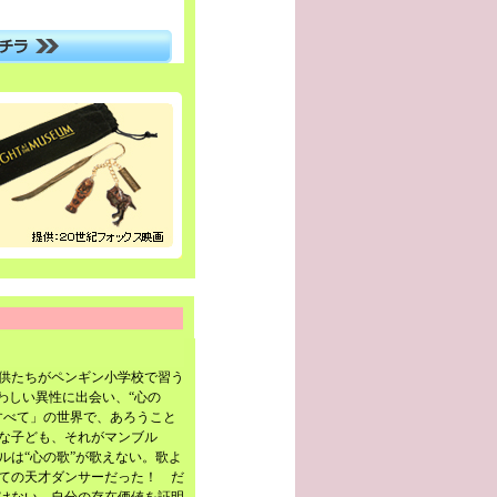
供たちがペンギン小学校で習う
わしい異性に出会い、“心の
すべて」の世界で、あろうこと
な子ども、それがマンブル
ルは“心の歌”が歌えない。歌よ
ての天才ダンサーだった！ だ