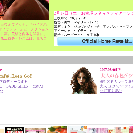
3月17日（土）お台場シネマメディアー
上映時間：96分（R-15）
監督・脚本：ゲイリー・レノン
ジョヴォヴィッチ。『バイオハ
出演：ミラ・ジョヴォヴィッチ アンガス・マクフ
ァイオレット』と、アクション
アイーシャ・タイラー 他
を披露。美貌と肉体を武器に、
配給：ムービーアイ 東宝東和
するエロティシズムは、見る者
2007.03.06UP
UP
流行の春カラーで最
プロデュースする、
大人っぽいアイテム
「BADD GIRLS」に潜入!!
>>記事を読む
読む