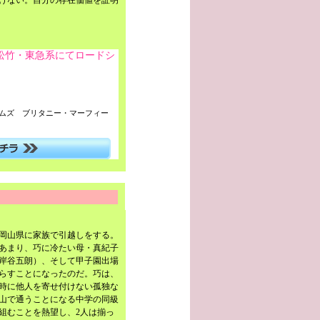
けない。自分の存在価値を証明
国松竹・東急系にてロードシ
アムズ ブリタニー・マーフィー
岡山県に家族で引越しをする。
あまり、巧に冷たい母・真紀子
岸谷五朗）、そして甲子園出場
らすことになったのだ。巧は、
時に他人を寄せ付けない孤独な
山で通うことになる中学の同級
組むことを熱望し、2人は揃っ