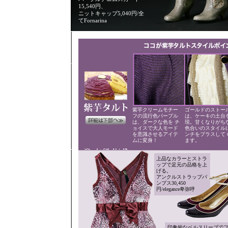
15,540円、
ニットキャップ5,040円/全
てFornarina
紫芋クリームモチー
ゴールドのストー
フの流行色パープル
は、ケーキの土台
は、ダークな色を チ
現。甘くなりがち
ョイスで大人モード
色合いのスタイル
を意識させるアイテ
ンチをプラスして
ムに変身！
ます。
上品なカラーとストラ
ップで足元の品格を上
げる。
アンクルストラップパ
ンプス30,450
円/elegance卑弥呼
印象的なベルスリーブで