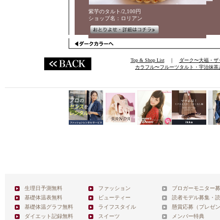
紫芋のタルト/2,100円
ショップ名：ロリアン
Top & Shop List
｜
ダーク〜大福・ザ
カラフル〜フルーツタルト・宇治抹茶
生理日予測無料
ファッション
ブロガーモニター
基礎体温表無料
ビューティー
読者モデル募集・
基礎体温グラフ無料
ライフスタイル
懸賞応募（プレゼ
ダイエット記録無料
スイーツ
メンバー特典