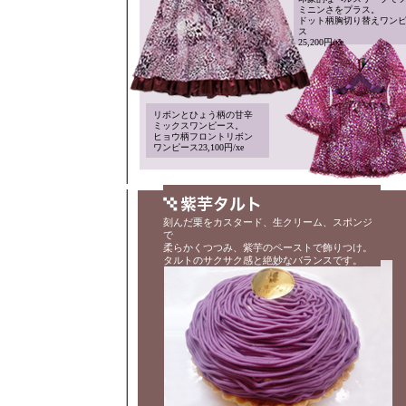
ミニンさをプラス。
ドット柄胸切り替えワン
ス
25,200円/xe
リボンとひょう柄の甘辛
ミックスワンピース。
ヒョウ柄フロントリボン
ワンピース23,100円/xe
刻んだ栗をカスタード、生クリーム、スポンジ
で
柔らかくつつみ、紫芋のペーストで飾りつけ。
タルトのサクサク感と絶妙なバランスです。