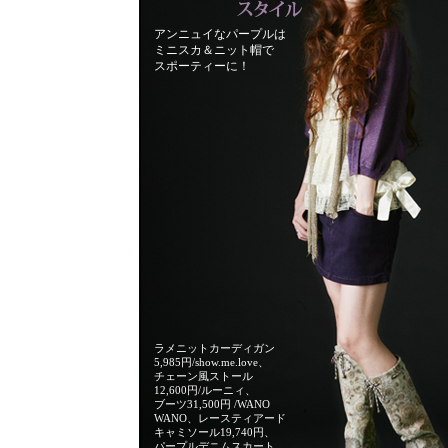
アンニュイなパープルは
ミニスカ＆ニット帽で
スポーティーに！
ラメニットカーディガン
5,985円/show.me.love、
チェーン風ストール
12,600円/ルーニィ、
ブーツ31,500円 /WANO
WANO、レースティアード
キャミソール19,740円、
パープルデニムスカート