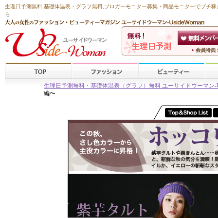
生理日予測無料
,
基礎体温表・グラフ無料
,ブロガーモニター募集・商品モニターで
プチ稼
ら
生理日予測無料・基礎体温表（グラフ）無料 ユーサイドウーマン-Usid
編〜