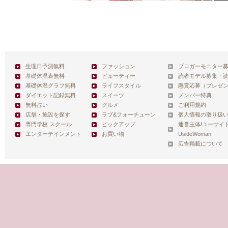
生理日予測無料
ファッション
ブロガーモニター
基礎体温表無料
ビューティー
読者モデル募集・
基礎体温グラフ無料
ライフスタイル
懸賞応募（プレゼ
ダイエット記録無料
スイーツ
メンバー特典
無料占い
グルメ
ご利用規約
店舗・施設を探す
ラブ&フォーチューン
個人情報の取り扱
専門学校 スクール
ピックアップ
運営主体
/
ユーサイ
エンターテインメント
お買い物
UsideWoman
広告掲載について