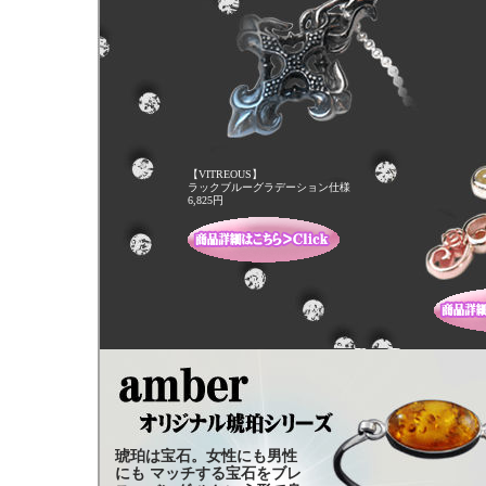
【VITREOUS】
ラックブルーグラデーション仕様
6,825円
琥珀は宝石。女性にも男性
にも マッチする宝石をブレ