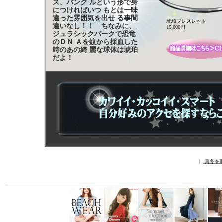
ス、バング ルという形で身
につければいつ もとは一味
違った雰囲気を出せ る事間
琥珀ブレスレット
違いなし！！ ちなみに、
15,000円
ジュラシックパークで恐竜
のＤＮ Ａを蚊から採血した
時のあの綺 麗な球体は琥珀
だよ！
|
真冬を