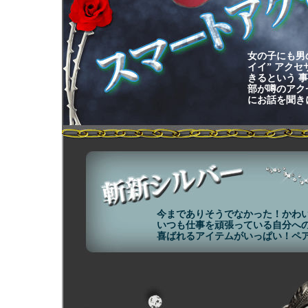
女の子にも男
イイ” アク
きるという 
部が噂のアク
にお話を聞き
今までありそうでなかった！かわ
いつも仕事を頑張っている自分へ
喜ばれるアイテムがいっぱい！ペ