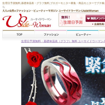
生理日予測無料
,
基礎体温表・グラフ無料
,ブロガーモニター募集・商品モニターで
プチ稼
ら
生理日予測無料・基礎体温表（グラフ）無料 ユーサイドウーマン-Usid