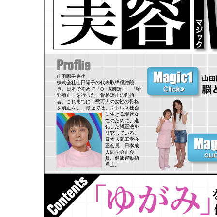
山田陽子先生
株式会社山田陽子の代表取締役総院
長。日本で初めて「O・X脚矯正」「輪
郭矯正」を行った、骨格矯正の創始
者。これまでに、数万人の女性の骨格
を矯正をし、最近では、
ストレス社会
に生きる現代女
性のために、進
化した矯正法を
研究している。
日本人間工学会
正会員、日本成
人病学会正会
員、健康運動指
導士。