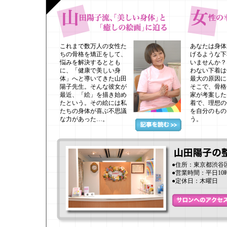
これまで数万人の女性た
あなたは身体
ちの骨格を矯正をして、
げるような下
悩みを解決するととも
いませんか？
に、「健康で美しい身
わない下着は
体」へと導いてきた山田
最大の原因に
陽子先生。そんな彼女が
そこで、骨格
最近、「絵」を描き始め
家が考案した
たという。その絵には私
着で、理想の
たちの身体が喜ぶ不思議
を自分のもの
な力があった…。
う。
●住所：東京都渋谷区渋
●営業時間：平日10
●定休日：木曜日