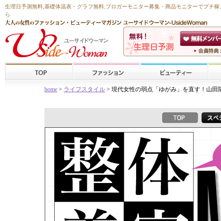
生理日予測無料
,
基礎体温表・グラフ無料
,ブロガーモニター募集・商品モニターで
プチ稼
ら
home
>
ライフスタイル
> 現代女性の弱点「ゆがみ」を直す！山田