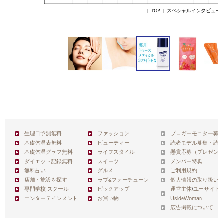
|
TOP
|
スペシャルインタビュ
生理日予測無料
ファッション
ブロガーモニター
基礎体温表無料
ビューティー
読者モデル募集・
基礎体温グラフ無料
ライフスタイル
懸賞応募（プレゼ
ダイエット記録無料
スイーツ
メンバー特典
無料占い
グルメ
ご利用規約
店舗・施設を探す
ラブ&フォーチューン
個人情報の取り扱
専門学校 スクール
ピックアップ
運営主体
/
ユーサイ
エンターテインメント
お買い物
UsideWoman
広告掲載について