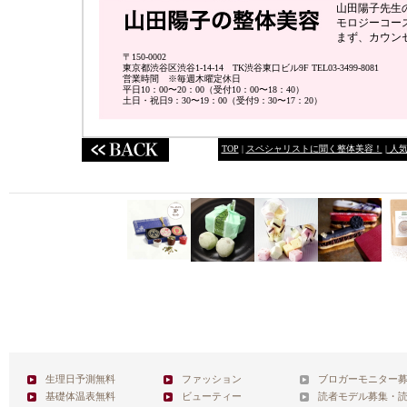
山田陽子先生
モロジーコー
まず、カウン
〒150-0002
東京都渋谷区渋谷1-14-14 TK渋谷東口ビル9F TEL03-3499-8081
営業時間 ※毎週木曜定休日
平日10：00〜20：00（受付10：00〜18：40）
土日・祝日9：30〜19：00（受付9：30〜17：20）
TOP
|
スペシャリストに聞く整体美容！
|
人気
生理日予測無料
ファッション
ブロガーモニター
基礎体温表無料
ビューティー
読者モデル募集・