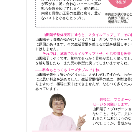
が広がる。足に合わないヒールの高い
靴も骨盤を広げてしまう。施術後は、
内臓と骨盤が正常の位置に戻り、豊か
なバストと小さなヒップに。
——山田陽子整体美容に通うと、スタイルアップして、その
山田陽子：骨格がゆがむということは、きついブラジャーと
に原因があります。その生活習慣を整える方法を練習しキチ
ドはしません。
——それでは、施術でスタイルアップさせ、生活習慣を改善
山田陽子：そうです。施術でせっかく骨格が美しく整っても
を繰り返したら、また元の体型に戻ってしまいますからね。
——料金もとってもリーズナブルですね。
山田陽子先生：安いかどうかは、人それぞれですから、わか
にと思い料金を決めました。生活習慣指導の他に、体型改善
りますので、極端に安くはできませんが、
なるべく多くの人
思っています。
——最後に、プロポーショ
セージをお願いします。
山田陽子：プロポーショ
ないこと。そして、足に
れることは避けようのな
いでしょうが、普段から