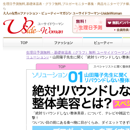
生理日予測無料
,
基礎体温表・グラフ無料
,ブロガーモニター募集・商品モニターで
プチ稼
ら
生理日予測無料・基礎体温表（グラフ）無料 ユーサイドウーマン-Usid
リューション♪
> 山田陽子先生に聞く「絶対リバウンドしない整体
「絶対リバウンドしない整体美容」について、テレビや雑誌で
撃！
ついつい目の前にある食べ物に目がくらみ、ダイエットできず