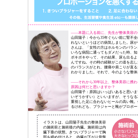
——本題に入る前に、先生が整体美容の
山田陽子：今から35年ぐらい前に腎不
れないというほどの病気しました。尿が
さんは、「女性の方はホルモンのバラン
いろな病院に通ってもダメだった時、知
ポキポキやって、その結果、尿も出るよ
んですね。その時の経験がこの道を志し
のバランスがとれ、腰痛や肩こりが直る
わかりました。それで、今のような整体
——それから30年以上、整体美容に携
原因は何だと思いますか？
山田陽子：原因はいっぱいあると思いま
いぞうかすい）といいますが、そうなる
重視した足に合わないヒールの高い靴。
るけれども、ブラジャーと靴がプロポー
イラストは、山田陽子先生の整体美容
の施術前と施術後の内臓。施術前は内
臓下垂の状態。きついブラジャーで胸
部を締め付けると、内臓が下がり骨盤