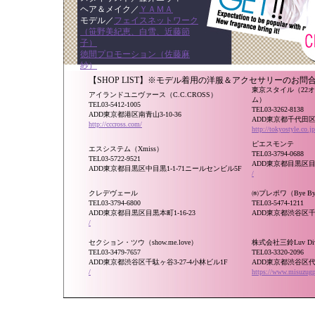
ヘア＆メイク／
ＹＡＭＡ
モデル／
フェイスネットワーク
（笹野美紀恵、白雪、近藤節
子）
徳間プロモーション（佐藤麻
紗）
【SHOP LIST】※モデル着用の洋服＆アクセサリーのお問
東京スタイル（22
アイランドユニヴァース（C.C.CROSS）
ム）
TEL03-5412-1005
TEL03-3262-8138
ADD東京都港区南青山3-10-36
ADD東京都千代田区麹
http://cccross.com/
http://tokyostyle.co.jp
ピエスモンテ
エスシステム（Xmiss）
TEL03-3794-0688
TEL03-5722-9521
ADD東京都目黒区目黒
ADD東京都目黒区中目黒1-1-71ニールセンビル5F
/
クレデヴェール
㈱プレポワ（Bye By
TEL03-3794-6800
TEL03-5474-1211
ADD東京都目黒区目黒本町1-16-23
ADD東京都渋谷区千駄
/
セクション・ツウ（show.me.love）
株式会社三鈴Luv Di
TEL03-3479-7657
TEL03-3320-2096
ADD東京都渋谷区千駄ヶ谷3-27-4小林ビル1F
ADD東京都渋谷区代々
/
https://www.misuzugp