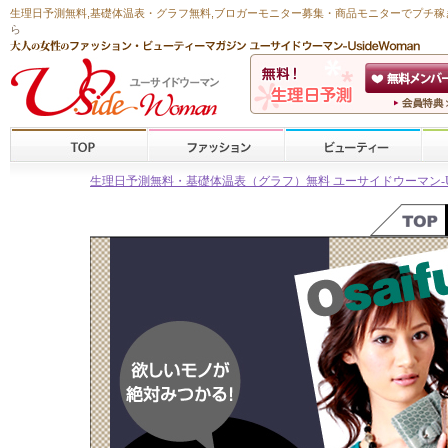
生理日予測無料
,
基礎体温表・グラフ無料
,ブロガーモニター募集・商品モニターで
プチ稼
ら
生理日予測無料・基礎体温表（グラフ）無料 ユーサイドウーマン-Usid