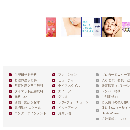
生理日予測無料
ファッション
ブロガーモニター
基礎体温表無料
ビューティー
読者モデル募集・
基礎体温グラフ無料
ライフスタイル
懸賞応募（プレゼ
ダイエット記録無料
スイーツ
メンバー特典
無料占い
グルメ
ご利用規約
店舗・施設を探す
ラブ&フォーチューン
個人情報の取り扱
専門学校 スクール
ピックアップ
運営主体
/
ユーサイ
エンターテインメント
お買い物
UsideWoman
広告掲載について