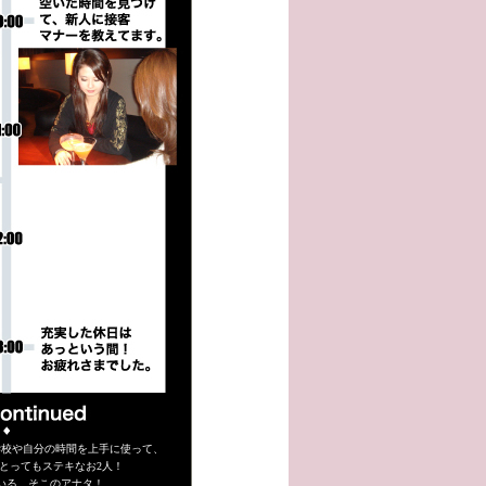
学校や自分の時間を上手に使って、
とってもステキなお2人！
いる、そこのアナタ！