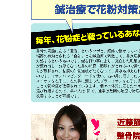
鼻骨の両脇にある「迎香」というツボと、経絡で繋がってい
端部の有効とされる「合谷」とを鍼施療で刺激して、鼻炎症
対処するというものです。鍼を打つ事により、充血した毛細
が流れ出し、分厚くなった鼻の粘膜（肥厚）がとれるので鼻
りが緩和され、粘膜の知覚過敏がなくなって、鼻水も抑えら
のです。イオンパンピングコードを使い、右の鼻に溜まった
スイオンを左手に、左の鼻に溜まったプラスイオンを右手に
ことで花粉症が改善されていきます。個々の体質に応じたツ
選び施術するので、早い人は1回で、通常は数回の治療で諸症
改善することが可能です。