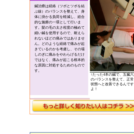
鍼治療は経絡（ツボとツボを結
ぶ線）のバランスを整えて、身
体に掛かる負荷を軽減し、総合
的な施療の一環として行いま
す。髪の毛の太さ程度の極めて
細い鍼を使用するので、耐えら
れないほどの痛みではありませ
ん。どのような経絡で痛みが起
きているのかを考慮し、その場
しのぎに痛みをやわらげるだけ
ではなく、痛みが起こる根本的
な原因に対処するためのもので
す。
↑たった4本の鍼で、五臓六
のバランスを整えて、正常
状態へと改善できるんです
よ！