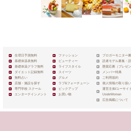
生理日予測無料
ファッション
ブロガーモニター
基礎体温表無料
ビューティー
読者モデル募集・
基礎体温グラフ無料
ライフスタイル
懸賞応募（プレゼ
ダイエット記録無料
スイーツ
メンバー特典
無料占い
グルメ
ご利用規約
店舗・施設を探す
ラブ&フォーチューン
個人情報の取り扱
専門学校 スクール
ピックアップ
運営主体
/
ユーサイ
エンターテインメント
お買い物
UsideWoman
広告掲載について