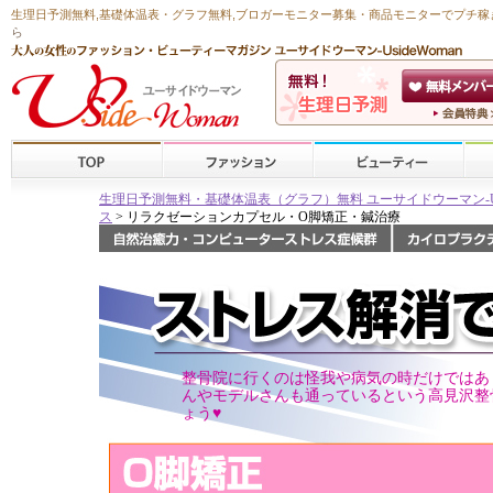
生理日予測無料
,
基礎体温表・グラフ無料
,ブロガーモニター募集・商品モニターで
プチ稼
ら
生理日予測無料・基礎体温表（グラフ）無料 ユーサイドウーマン-Usid
ス
> リラクゼーションカプセル・O脚矯正・鍼治療
整骨院に行くのは怪我や病気の時だけではあ
んやモデルさんも通っているという高見沢整
ょう♥