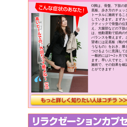
O脚は、骨盤、下肢の
底板、歩き方のチェッ
トータルに施術するこ
していきます。まずカ
クティックで骨盤の位
え、大腿部などの下肢
は、他動運動で筋肉の
バランスを整えます。
望者には足底板（靴の
うなもの）をおき、膝
つけるように意識して
一般的には1〜2ヶ月で
ます。早い人ですと、1
施術で、その効果を確
とができます！