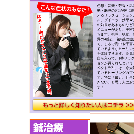
色彩・音楽・芳香・温
動・脳波の6つが体に
えるリラクゼーション
ル。ダイエット効果や
の効果があるものなど1
メニューがあり、美容
ちます。視覚、聴覚、
覚の4感と、第6感に働
て、まるで海中や宇宙
ているようなヒーリン
を体験できます。高見
自ら入って、1番リラ
ョンが得られたという
ペクトラ21」は、今大
ているヒーリングカプ
す。特に「最近、仕事
きない」と思う人にお
す！