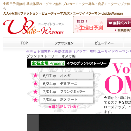
生理日予測無料
,
基礎体温表・グラフ無料
,ブロガーモニター募集・商品モニターで
プチ稼
ら
生理日予測無料・基礎体温表（グラフ）無料 ユーサイドウーマン-Usid
ブランドストーリー オメガ編
今週から4週にわ
でるステキな物
ローズアップ。
ます。