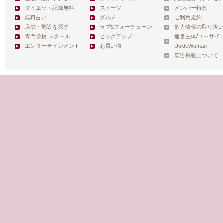
ダイエット記録無料
スイーツ
メンバー特典
無料占い
グルメ
ご利用規約
店舗・施設を探す
ラブ&フォーチューン
個人情報の取り扱
専門学校 スクール
ピックアップ
運営主体
/
ユーサイ
エンターテインメント
お買い物
UsideWoman
広告掲載について