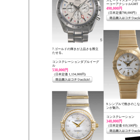
スピードマスターブロ
ーコーアクシャルGMT
498,000円
（日本定価798,000円）
7.ゴールドの輝きが上品さを際立
たせる。
コンステレーションダブルイーグ
ル
538,000円
（日本定価 1,134,000円)
9.シンプルで飽きのこ
ンが魅力。
コンステレーション
348,000円
（日本定価 619,500円)