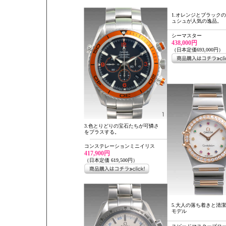
1.オレンジとブラック
ュシュが人気の逸品。
シーマスター
438,000円
（日本定価693,000円）
3.色とりどりの宝石たちが可憐さ
をプラスする。
コンステレーションミニイリス
417,900円
（日本定価 619,500円）
5.大人の落ち着きと清
モデル