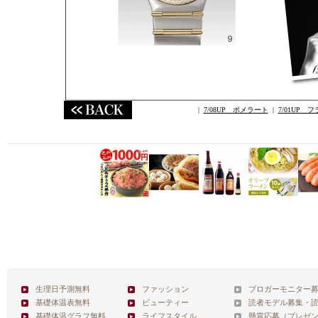
|
7/08UP ポメラート
|
7/01UP 
生理日予測無料
ファッション
ブロガーモニター
基礎体温表無料
ビューティー
読者モデル募集・
基礎体温グラフ無料
ライフスタイル
懸賞応募（プレゼ