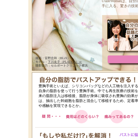
UsideWoman
手に入る、驚きの技
撮影：笹野忠和（BLiX）
モデル：
下川友子（PLATiCA）≫
撮影協力：セルポートクリニック横浜
豊胸手術といえば、シリコンバッグなどの人工物を注入す
自身の脂肪を使って行う豊胸手術。中でも再生医療の技術を応
来の脂肪注入は移植後、脂肪が身体に吸収され豊胸の効果が
は、抽出した幹細胞を脂肪と混合して移植するため、定着率
や感触を実現できるとか。