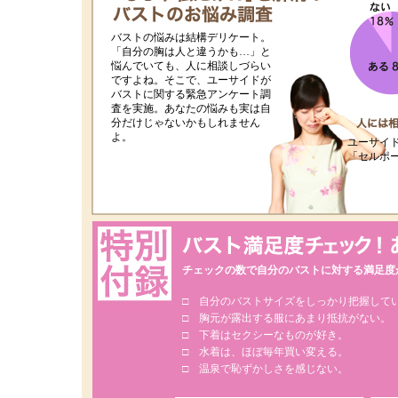
バストの悩みは結構デリケート。
「自分の胸は人と違うかも…」と
悩んでいても、人に相談しづらい
ですよね。そこで、ユーサイドが
バストに関する緊急アンケート調
査を実施。あなたの悩みも実は自
分だけじゃないかもしれません
よ。
ユーサイ
「セルポ
チェックの数で自分のバストに対する満足度
□ 自分のバストサイズをしっかり把握して
□ 胸元が露出する服にあまり抵抗がない。
□ 下着はセクシーなものが好き。
□ 水着は、ほぼ毎年買い変える。
□ 温泉で恥ずかしさを感じない。