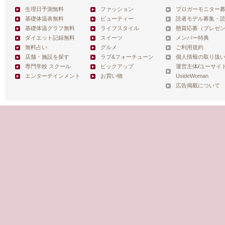
生理日予測無料
ファッション
ブロガーモニター
基礎体温表無料
ビューティー
読者モデル募集・
基礎体温グラフ無料
ライフスタイル
懸賞応募（プレゼ
ダイエット記録無料
スイーツ
メンバー特典
無料占い
グルメ
ご利用規約
店舗・施設を探す
ラブ&フォーチューン
個人情報の取り扱
専門学校 スクール
ピックアップ
運営主体
/
ユーサイ
エンターテインメント
お買い物
UsideWoman
広告掲載について