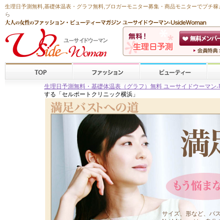
生理日予測無料
,
基礎体温表・グラフ無料
,ブロガーモニター募集・商品モニターで
プチ稼
ら
生理日予測無料・基礎体温表（グラフ）無料 ユーサイドウーマン-Usid
する「セルポートクリニック横浜」
サイズ、形など、バス