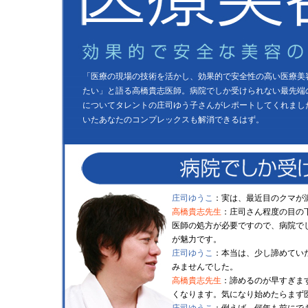
「医療の現場の技術を活かし、効果的で安全性の高い医療美
たい」と語る高橋貴志医師。病院でしか受けられない最先端
についてタレントの庄司ゆう子さんがレポートしてくれまし
いたあなたのコンプレックスも解消できるはず。
庄司ゆうこ
：実は、最近目のクマが
高橋貴志先生
：庄司さん程度の目の
医師の処方が必要ですので、病院で
が魅力です。
庄司ゆうこ
：本当は、少し諦めてい
みませんでした。
高橋貴志先生
：諦めるのが早すぎま
くなります。気になり始めたらまず