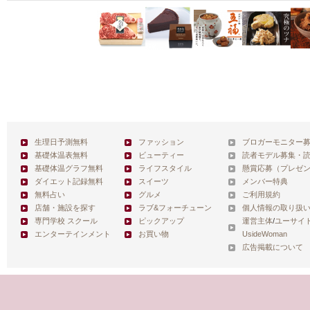
生理日予測無料
ファッション
ブロガーモニター
基礎体温表無料
ビューティー
読者モデル募集・
基礎体温グラフ無料
ライフスタイル
懸賞応募（プレゼ
ダイエット記録無料
スイーツ
メンバー特典
無料占い
グルメ
ご利用規約
店舗・施設を探す
ラブ&フォーチューン
個人情報の取り扱
専門学校 スクール
ピックアップ
運営主体
/
ユーサイ
エンターテインメント
お買い物
UsideWoman
広告掲載について