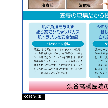
最近、よく耳にする「トレチノイン軟膏」
元来ピーリ
は、角質を剥がすピーリング作用や、ハリと
味があり
ツヤの源であるコラーゲンを増加させ、皮膚
は、肌に負
自体の代謝（ターンオーバー）を活発化する
コンディシ
働きを持っています。この効果により、シミ
り除き、新
やソバカス、ニキビ痕などの肌トラブルを解
により、美
消し、素肌力をアップさせます。
れ、ワント
れます。