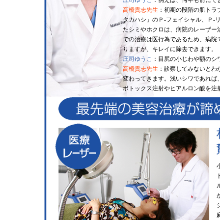
庄司ゆうこ
：例えば、何年も前にで
高橋貴志先生
：初期の段階の肌トラ
タカハシ」のＰ-フェイシャル、Ｐ-
たシミやホクロは、病院のレーザー
での治療は医行為であるため、病院
りますが、キレイに除去できます。
庄司ゆうこ
：目尻の小じわや額のシ
高橋貴志先生
：診察してみないとわ
変わってきます。浅いシワであれば、A
ボトックス注射やヒアルロン酸を注