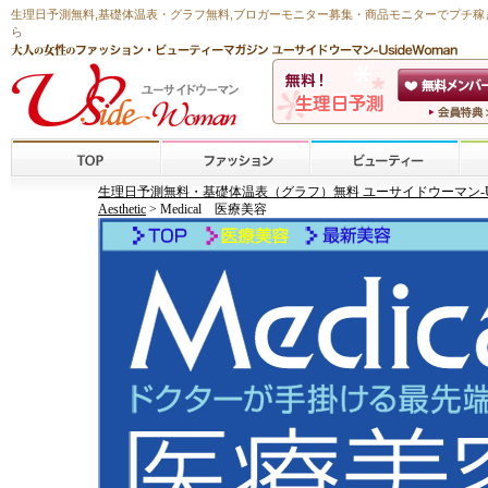
生理日予測無料
,
基礎体温表・グラフ無料
,ブロガーモニター募集・商品モニターで
プチ稼
ら
生理日予測無料・基礎体温表（グラフ）無料 ユーサイドウーマン-Usid
Aesthetic
> Medical 医療美容