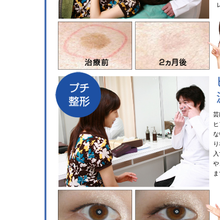
芸
ヒ
な
り
入
や
ま