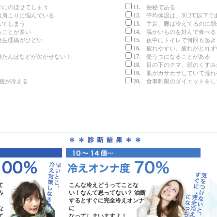
ぐにのぼせてしまう
11.
便秘である
は肩こりに悩んでいる
12.
平均体温は、36.2℃以下で
てしまう
13.
手足、腰は冷えてるのに顔
ことが多い
14.
温かいものを好んで食べる
生理痛がひどい
15.
夜中にトイレで何回も起き
16.
疲れやすい、疲れがとれず
たんぽなどが欠かせない！
17.
憂うつになることがある
18.
目の下のクマ、顔のくすみ
19.
肌がカサカサしていて荒れ
腰が冷える
20.
食事制限のダイエットをし
て
こんな冷えどうってことな
み
い！なんて思ってない？ 油断
するとすぐに完全冷えオンナ
な
に
て
なってしまいますよ！