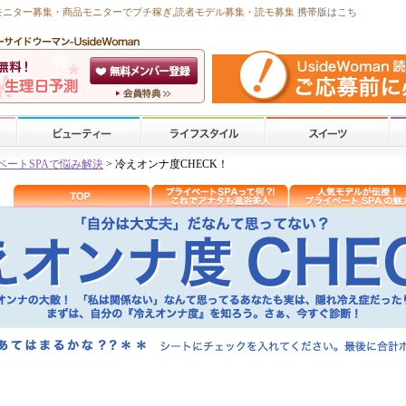
モニター募集・商品モニターで
プチ稼ぎ
,読者モデル募集・
読モ募集
携帯版はこち
ベートSPAで悩み解決
> 冷えオンナ度CHECK！