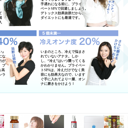
手遅れになる前に、プライ
あ
ベートSPAで回避しましょう。
て
デトックス効果抜群だから、
国
ダイエットにも最適です。
入
い』
いまのところ、冷えで悩まさ
にな
れていないアナタ。しか
のが
し、“冷え”はいつ襲ってくる
、プ
かわかりません。プライベー
を高
トSPAは、冷えだけでなく美
ンラ
容にも効果大なので、います
ぐ手に入れてより一層、オン
ナに磨きをかけよう！