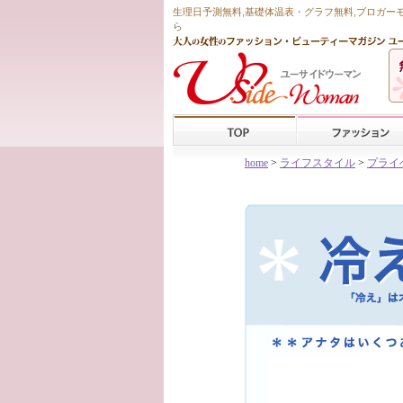
生理日予測無料
,
基礎体温表・グラフ無料
,ブロガー
ら
home
>
ライフスタイル
>
プライ