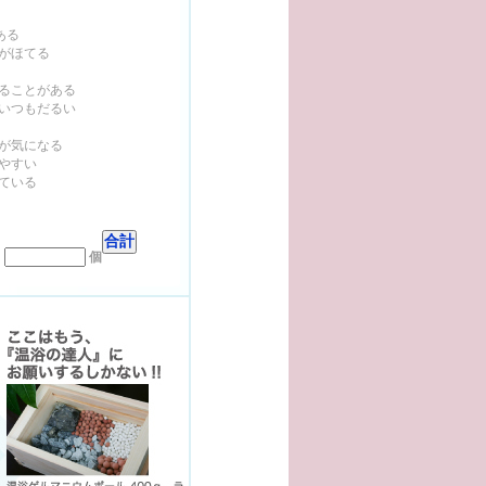
ある
がほてる
ることがある
いつもだるい
が気になる
やすい
ている
個