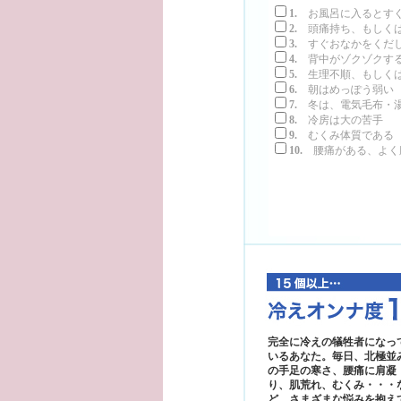
1.
お風呂に入るとす
2.
頭痛持ち、もしく
3.
すぐおなかをくだし
4.
背中がゾクゾクする
5.
生理不順、もしくは
6.
朝はめっぽう弱い
7.
冬は、電気毛布・湯
8.
冷房は大の苦手
9.
むくみ体質である
10.
腰痛がある、よく
完全に冷えの犠牲者になっ
いるあなた。毎日、北極並
の手足の寒さ、腰痛に肩凝
り、肌荒れ、むくみ・・・
ど、さまざまな悩みを抱え