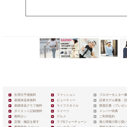
生理日予測無料
ファッション
ブロガーモニター
基礎体温表無料
ビューティー
読者モデル募集・
基礎体温グラフ無料
ライフスタイル
懸賞応募（プレゼ
ダイエット記録無料
スイーツ
メンバー特典
無料占い
グルメ
ご利用規約
店舗・施設を探す
ラブ&フォーチューン
個人情報の取り扱