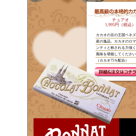
チュアオ
1,995円（税込）
カカオの豆の王国ベネズ
産の逸品。カカオのロマ
ンティと称される力強く
風味を堪能してください
（カカオ75％配合）