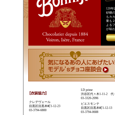
120
砂糖
もカカ
量も
よる
が味
LD prime
渋谷区代々木1-11-2 
03-3320-2096
クレデヴェール
ピエスモンテ
目黒区目黒本町1-12-23
目黒区目黒本町1-12-13
03-3794-6800
03-3794-0688