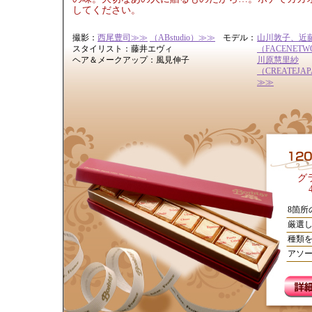
してください。
撮影：
西尾豊司≫≫
（ABstudio）≫≫
モデル：
山川敦子、近
スタイリスト：藤井エヴィ
（FACENET
ヘア＆メークアップ：風見伸子
川原慧里紗
（CREATEJA
≫≫
グ
8箇所
厳選し
種類
アソ