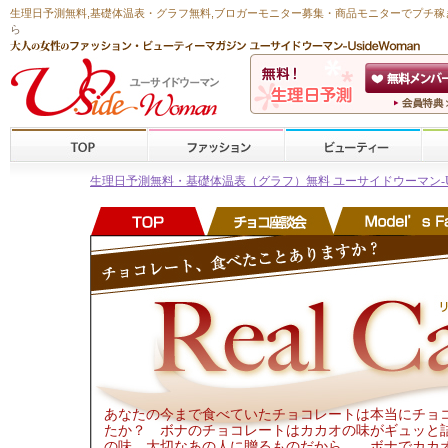
生理日予測無料
,
基礎体温表・グラフ無料
,ブロガーモニター募集・商品モニターで
プチ稼
ら
生理日予測無料・基礎体温表（グラフ）無料 ユーサイドウーマン-Usid
あなたの今まで食べていたチョコレートは本当にチョ
たか？ ボナのチョコレートはカカオの味がギュッと
の味。大切なあの人に贈るものだから…。ボナでカカ