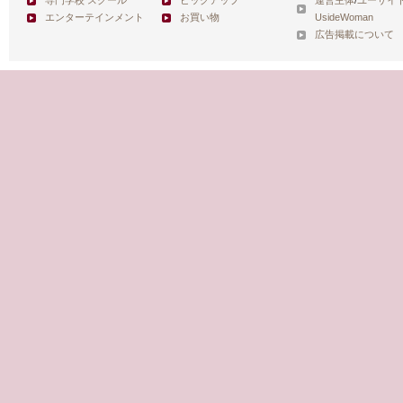
専門学校 スクール
ピックアップ
運営主体
/
ユーサイ
エンターテインメント
お買い物
UsideWoman
広告掲載について