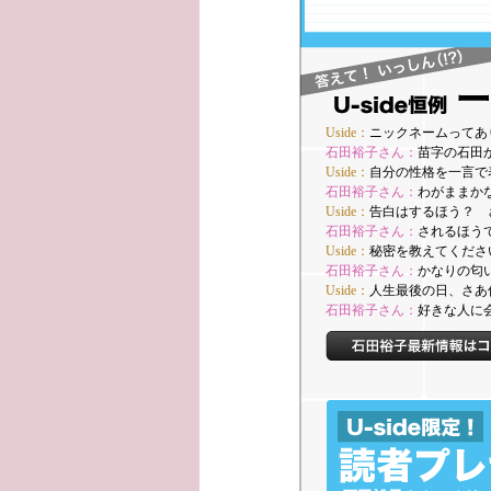
Uside：
ニックネームってあ
石田裕子さん：
苗字の石田
Uside：
自分の性格を一言で
石田裕子さん：
わがままか
Uside：
告白はするほう？ 
石田裕子さん：
されるほう
Uside：
秘密を教えてくださ
石田裕子さん：
かなりの匂
Uside：
人生最後の日、さあ
石田裕子さん：
好きな人に