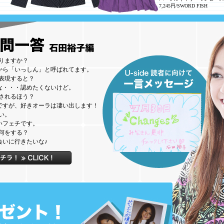
7,245円/SWORD FISH
りますか？
から「いっしん」と呼ばれてます。
表現すると？
な・・・認めたくないけど。
されるほう？
ですが、好きオーラは凄い出します！
い。
いフェチです。
何をする？
会いに行きたいな♪