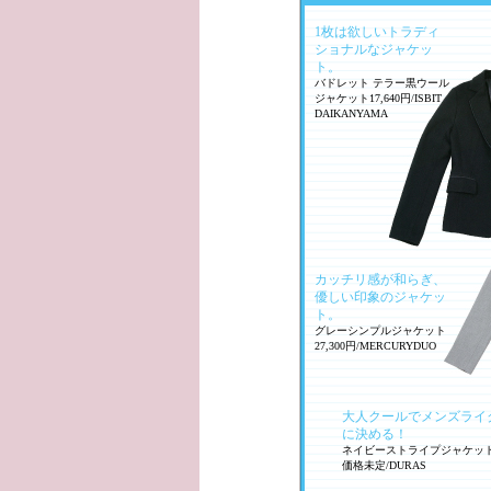
1枚は欲しいトラディ
ショナルなジャケッ
ト。
バドレット テラー黒ウール
ジャケット17,640円/ISBIT
DAIKANYAMA
カッチリ感が和らぎ、
優しい印象のジャケッ
ト。
グレーシンプルジャケット
27,300円/MERCURYDUO
大人クールでメンズライ
に決める！
ネイビーストライプジャケッ
価格未定/DURAS