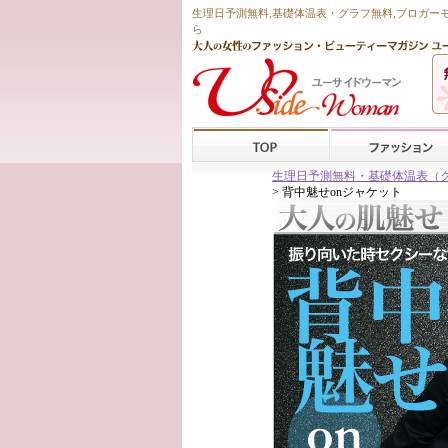
生理日予測無料
,
基礎体温表・グラフ無料
,ブロガー
ら
生理日予測無料・基礎体温表（グラフ
> 背中魅せonジャケット