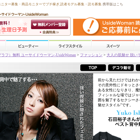
モニター募集・商品モニターで
プチ稼ぎ
,読者モデル募集・
読モ募集
携帯版はこち
）無料 ユーサイドウーマン-UsideWoman
>
ファッション
>
大人の肌魅せ 脱い
前から見ただけではわか
その意外性にドキッとさ
ある女性になりきり、魔
フィシャルな場ではジャ
囲を魅了するセクシーさ
魅せスタイル”です。