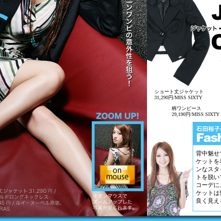
ショート丈ジャケット
31,290円/MISS SIXTY
柄ワンピース
29,190円/MISS SIXTY
背中魅せ
ケットを
ンなスタ
トを脱い
コーデに
ケットは
良く見え