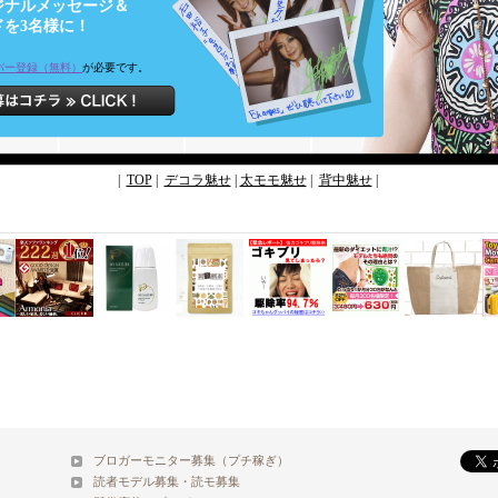
ジナルメッセージ＆
を3名様に！
バー登録（無料）
が必要です。
|
TOP
|
デコラ魅せ
|
太モモ魅せ
|
背中魅せ
|
ブロガーモニター募集（プチ稼ぎ）
読者モデル募集・読モ募集