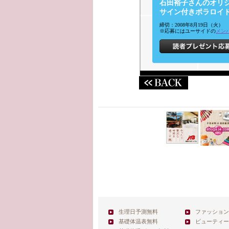
石田裕子さんのオリ
サイン付きポラロイド
締切：2008年8月19日（火）
※応募にはユーサイドの
メン
生理日予測無料
ファッション
基礎体温表無料
ビューティー