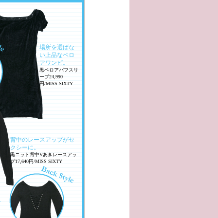
場所を選ばな
い上品なベロ
アワンピ。
黒ベロアパフスリ
ーブ24,990
円/MISS SIXTY
背中のレースアップがセ
クシーに。
黒ニット背中Vあきレースアッ
プ17,640円/MISS SIXTY
ン