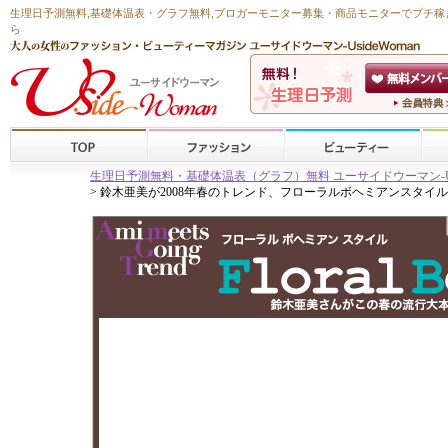
生理日予測無料
,
基礎体温表・グラフ無料
,ブロガーモニター募集・商品モニターで
プチ稼
ら
生理日予測無料・基礎体温表（グラフ）無料 ユーサイドウーマン-Usid
> 鈴木亜美が2008年春のトレンド、フローラルボヘミアンスタイ