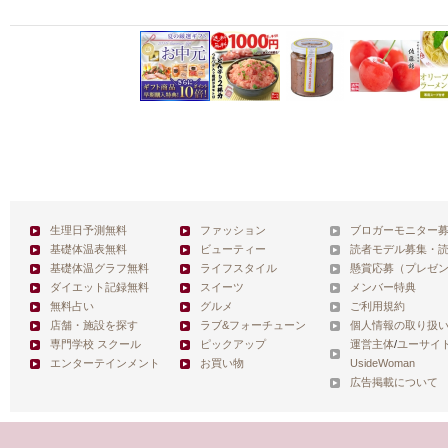
生理日予測無料
ファッション
ブロガーモニター
基礎体温表無料
ビューティー
読者モデル募集・
基礎体温グラフ無料
ライフスタイル
懸賞応募（プレゼ
ダイエット記録無料
スイーツ
メンバー特典
無料占い
グルメ
ご利用規約
店舗・施設を探す
ラブ&フォーチューン
個人情報の取り扱
専門学校 スクール
ピックアップ
運営主体
/
ユーサイ
エンターテインメント
お買い物
UsideWoman
広告掲載について