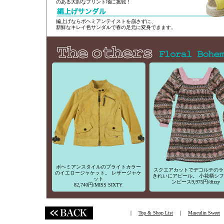
のある大胆なプリント地に挑戦！
編上げならボヘミアンテイストを崩さずに、
新鮮なキレイ色サンダルで春の足元に変身できます。
ボヘミアンスタイルのブライトカラー
スクエアカットでデコルテのラ
のイエロージャケット。 レザージャケ
きれいにアピール。 小花柄シ
ット
ンピース9,975円/dizzy
82,740円/MISS SIXTY
｜
Top & Shop List
｜
Masculin Sweet