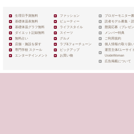
生理日予測無料
ファッション
ブロガーモニター
基礎体温表無料
ビューティー
読者モデル募集・
基礎体温グラフ無料
ライフスタイル
懸賞応募（プレゼ
ダイエット記録無料
スイーツ
メンバー特典
無料占い
グルメ
ご利用規約
店舗・施設を探す
ラブ&フォーチューン
個人情報の取り扱
専門学校 スクール
ピックアップ
運営主体
/
ユーサイ
エンターテインメント
お買い物
UsideWoman
広告掲載について