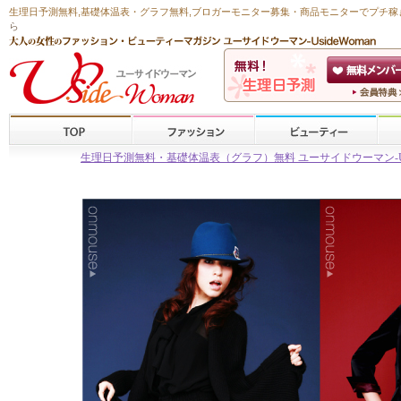
生理日予測無料
,
基礎体温表・グラフ無料
,ブロガーモニター募集・商品モニターで
プチ稼
ら
生理日予測無料・基礎体温表（グラフ）無料 ユーサイドウーマン-Usid