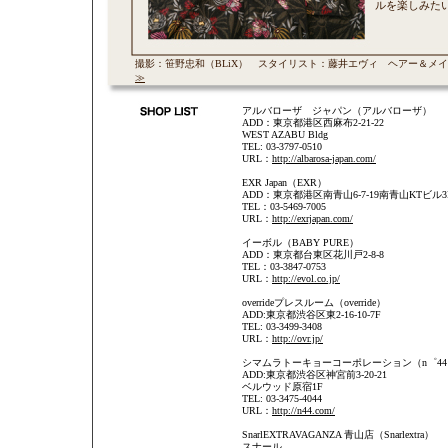
ルを楽しみた
撮影：笹野忠和（BLiX） スタイリスト：藤井エヴィ ヘアー＆メ
≫
アルバローザ ジャパン（アルバローザ）
ADD：東京都港区西麻布2-21-22
WEST AZABU Bldg
TEL: 03-3797-0510
URL：
http://albarosa-japan.com/
EXR Japan（EXR）
ADD：東京都港区南青山6-7-19南青山KTビル3
TEL：03-5469-7005
URL：
http://exrjapan.com/
イーボル（BABY PURE）
ADD：東京都台東区花川戸2-8-8
TEL：03-3847-0753
URL：
http://evol.co.jp/
overrideプレスルーム（override）
ADD:東京都渋谷区東2-16-10-7F
TEL: 03-3499-3408
URL：
http://ovr.jp/
シマムラトーキョーコーポレーション（n゜44
ADD:東京都渋谷区神宮前3-20-21
ベルウッド原宿1F
TEL: 03-3475-4044
URL：
http://n44.com/
SnarlEXTRAVAGANZA 青山店（Snarlextra）
スナール