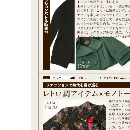
トレンドの秘密は、丈にあり——。
トやジャケットは、ショート丈が中
のに対して、ニットは断然ロング。
ヤードを楽しめるショート丈に、キ
アイテムを用いることで、さらに上
のオシャレを楽しめる。一方は、ざ
りとしたローゲージニットをサラリ
織れば、ラグジュアルな印象に。シ
トとロングのファッションバトルが
する。
年代スタイル
も人気。レト
やカラー、シ
を取り入れる
ント。今季主
トーンと絡め
シカルなレト