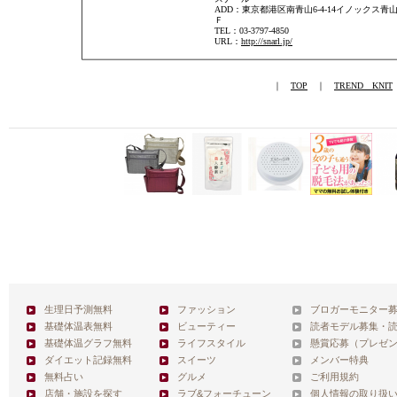
ADD：東京都港区南青山6-4-14イノックス青山
Ｆ
TEL：03-3797-4850
URL：
http://snarl.jp/
｜
TOP
｜
TREND KNIT
生理日予測無料
ファッション
ブロガーモニター
基礎体温表無料
ビューティー
読者モデル募集・
基礎体温グラフ無料
ライフスタイル
懸賞応募（プレゼ
ダイエット記録無料
スイーツ
メンバー特典
無料占い
グルメ
ご利用規約
店舗・施設を探す
ラブ&フォーチューン
個人情報の取り扱