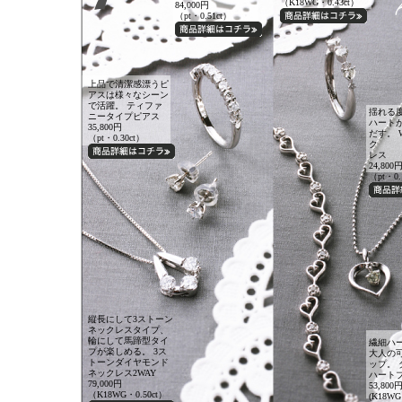
（K18WG・0.43ct）
84,000円
（pt・0.51ct）
上品で清潔感漂うピ
アスは様々なシーン
で活躍。 ティファ
揺れる
ニータイプピアス
ハート
35,800円
だす。 
（pt・0.30ct）
ク
レス
24,800
（pt・0.
縦長にして3ストーン
ネックレスタイプ、
輪にして馬蹄型タイ
繊細ハ
プが楽しめる。 3ス
大人の
トーンダイヤモンド
ップ。
ネックレス2WAY
ハート
79,000円
53,800
（K18WG・0.50ct）
(K18WG・