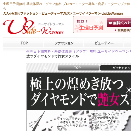
生理日予測無料
,
基礎体温表・グラフ無料
,ブロガーモニター募集・商品モニターで
プチ稼
ら
生理日予測無料・基礎体温表（グラフ）無料 ユーサイドウーマン-Usid
放つダイヤモンドで艶女スタイル
3粒のハートシェイプ
ダイヤが優雅な指先
ダイヤとプラチナをコ
に。 ハート3Pダイヤ
ラボさせた極上アイテ
モンドリング
ム。 ダイヤモンドリ
88,000円
ング