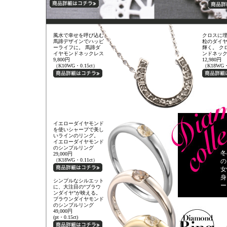
風水で幸せを呼び込む
クロスに埋
馬蹄デザインでハッピ
粒のダイ
ーライフに。 馬蹄ダ
輝く。 ク
イヤモンドネックレス
ンドネッ
9,800円
12,980円
（K10WG・0.15ct）
（K18WG・
イエローダイヤモンド
を使いシャープで美し
いラインのリング。
イエローダイヤモンド
のシンプルリング
冬
29,000円
（K18WG・0.11ct）
の
女
身
シンプルなシルエット
ー
に、大注目の“ブラウ
ンダイヤ”が映える。
ブラウンダイヤモンド
のシンプルリング
49,000円
(pt・0.15ct)