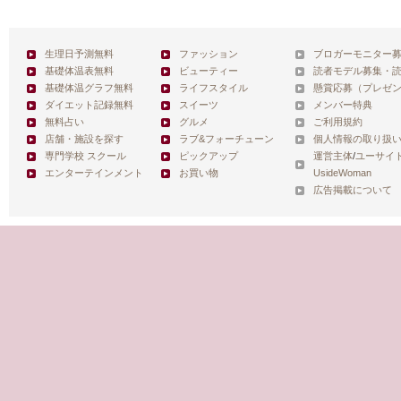
生理日予測無料
ファッション
ブロガーモニター
基礎体温表無料
ビューティー
読者モデル募集・
基礎体温グラフ無料
ライフスタイル
懸賞応募（プレゼ
ダイエット記録無料
スイーツ
メンバー特典
無料占い
グルメ
ご利用規約
店舗・施設を探す
ラブ&フォーチューン
個人情報の取り扱
専門学校 スクール
ピックアップ
運営主体
/
ユーサイ
エンターテインメント
お買い物
UsideWoman
広告掲載について