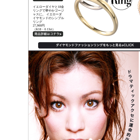
イエローダイヤと18金
リングで華やかゴージ
ャスに。 イエローダ
イヤモンドのシンプル
リング
27,900円
（K18・0.13ct）