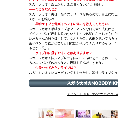
スガ シカオ：あるかも、まだ言えないけど（笑）。
——そこをなんとか！
スガ シカオ：実は、福耳のリリースがあるので、目玉になる
てからのお楽しみ！
——単独ライブと音楽イベントの違いを教えてください。
スガ シカオ：単独ライブはマニアックな曲で大丈夫だけど、
イベントでは代表曲を歌わないとトイレ休憩になっちゃうから
いお客さんの肩をほぐして、なんとか自分の曲を聴いてもらう
楽イベントで夜が出番だと口に虫が入ってきたりするから、そ
るとか（笑）。
——ライブ前に必ずやることはありますか？
スガ シカオ：防虫スプレーを口の中にぶわぁーっとね、って
るためにバンドのみんなと、円陣を組んだりするな。
——今後やってみたいライブは？
スガ シカオ：レコーディングもやったし、海外でライブやっ
スガ シカオ 新曲「NOBODY KNOWS」