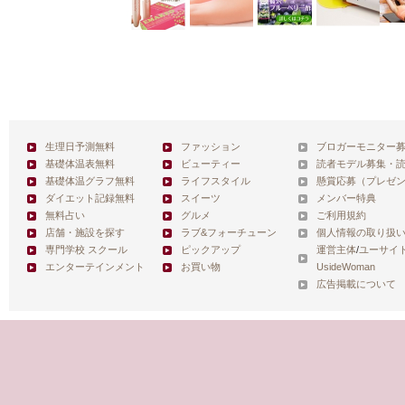
生理日予測無料
ファッション
ブロガーモニター
基礎体温表無料
ビューティー
読者モデル募集・
基礎体温グラフ無料
ライフスタイル
懸賞応募（プレゼ
ダイエット記録無料
スイーツ
メンバー特典
無料占い
グルメ
ご利用規約
店舗・施設を探す
ラブ&フォーチューン
個人情報の取り扱
専門学校 スクール
ピックアップ
運営主体
/
ユーサイ
エンターテインメント
お買い物
UsideWoman
広告掲載について