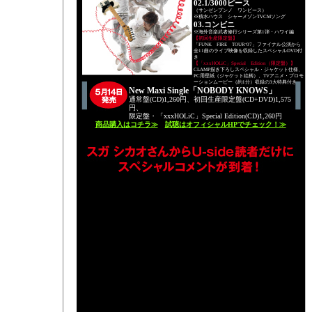
02.1/3000ピース
（サンゼンブンノ ワンピース）
※積水ハウス シャーメゾンTVCMソング
03.コンビニ
※海外音楽武者修行シリーズ第1弾・ハワイ編
【初回生産限定盤】
「FUNK FIRE TOUR‘07」ファイナル公演から
全11曲のライブ映像を収録したスペシャルDVD付
き
【「xxxHOLiC」Special Edition（限定盤）】
CLAMP描き下ろしスペシャル・ジャケット仕様、
PC用壁紙（ジャケット絵柄）、TVアニメ・プロモ
ーションムービー（約1分）収録の3大特典付き
New Maxi Single「NOBODY KNOWS」
通常盤(CD)1,260円、初回生産限定盤(CD+DVD)1,575
円、
限定盤・「xxxHOLiC」Special Edition(CD)1,260円
商品購入はコチラ≫
試聴はオフィシャルHPでチェック！≫