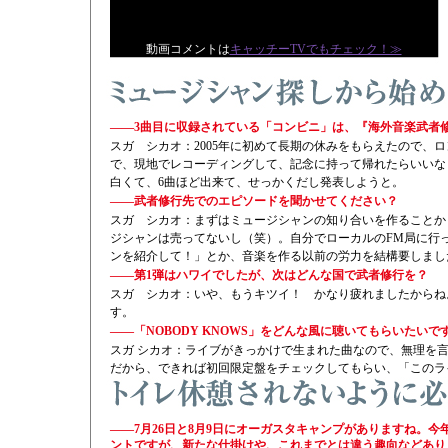
動画コメントは
キャッチーTVでもチェック！≫
——3曲目に収録されている「コンビニ」は、『海外音楽武者
スガ シカオ：2005年に初めて長期の休みをもらえたので、
で、現地でレコーディングして、記念に持って帰れたらいいな
白くて、6曲ほど出来て、せっかくだし発表しようと。
——武者修行先でのエピソードを聞かせてください？
スガ シカオ：まずはミュージシャンの知り合いを作ることか
ジシャンは売ってないし（笑）。自分でローカルのFM局に行
ンを紹介して！」とか、音楽を作る以前の労力を結構要しまし
——第1弾はハワイでしたが、次はどんな国で武者修行を？
スガ シカオ：いや、もうキツイ！ かなり疲れましたからね
す。
——「NOBODY KNOWS」をどんな風に聴いてもらいたいで
スガ シカオ：ライブがきっかけで生まれた曲なので、無理を
だから、できれば初回限定盤をチェックしてもらい、「このラ
——7月26日と8月9日にオーガスタキャンプがありますね。今
ントですが、新たな仕掛けや、これまでとは違う趣向などあり