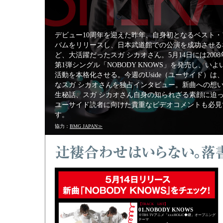
デビュー10周年を迎えた昨年、自身初となるベスト・
バムをリリースし、日本武道館での公演を成功させる
ど、大活躍だったスガ シカオさん。5月14日には2008
第1弾シングル「NOBODY KNOWS」を発売し、いよ
活動を本格化させる。今週のUside（ユーサイド）は
なスガ シカオさんを独占インタビュー。新曲への想
生秘話、スガ シカオさん自身の知られざる素顔に迫
ユーサイド読者に向けた貴重なビデオコメントも必見
す。
協力：
BMG JAPAN≫
【TRACK LIST】
01.NOBODY KNOWS
※TBS TVアニメ「xxxHOLiC◆継」オープニング
テーマ