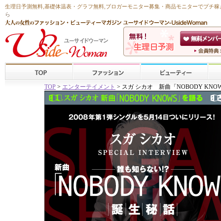
生理日予測無料
,
基礎体温表・グラフ無料
,ブロガーモニター募集・商品モニターで
プチ稼
ら
TOP
>
エンターテイメント
> スガ シカオ 新曲「NOBODY KN