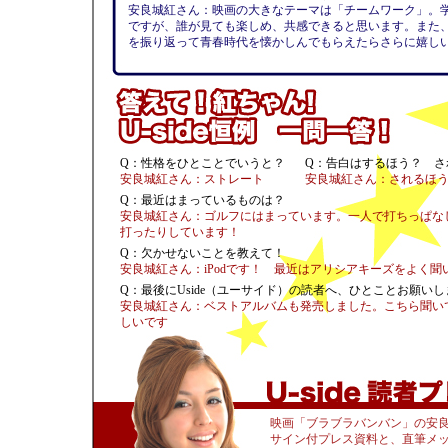
安良城紅さん：
映画の大きなテーマは「チームワーク」。
ですが、誰が見ても楽しめ、共感できると思います。また
を振り返って青春時代を懐かしんでもらえたらさらに嬉し
Q：性格をひとことでいうと？
Q：告白はするほう？ さ
安良城紅さん：ストレート
安良城紅さん：されるほ
Q：最近はまっているものは？
安良城紅さん：ゴルフにはまっています。一人で打ちっぱなし
打ったりしています！
Q：欠かせないことを教えて！
安良城紅さん：iPodです！ 最近はアリシアキーズをよく聞
Q：最後にUside（ユーサイド）の読者へ、ひとことお願い
安良城紅さん：ベストアルバムも発売しました。こちら聞い
しいです
映画「ブラブラバンバン」の安
サイン付プレス資料と、直筆メ