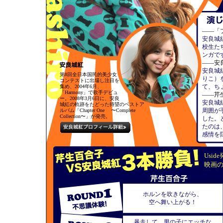
——「
安良城
校生た
ンガ
——安
安良城
第8回全日本国民的美少女
りこ）
コンテストに出場し注目を
て、ち
集め、2004年6月、
「Harmony」で歌手デビュ
——芹
ー。2008年3月6日に、安良
安良城
城紅の軌跡をたどった待望のベストア
周囲が
ルバム「Chapter One 〜Complete
Collection〜」が発売。
した。
たのは
感情を
Usid
映画
ホルンを吹きながら、
空へ舞い上がる！
暴走して、男の子にエッチな