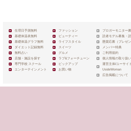
生理日予測無料
ファッション
ブロガーモニター
基礎体温表無料
ビューティー
読者モデル募集・
基礎体温グラフ無料
ライフスタイル
懸賞応募（プレゼ
ダイエット記録無料
スイーツ
メンバー特典
無料占い
グルメ
ご利用規約
店舗・施設を探す
ラブ&フォーチューン
個人情報の取り扱
専門学校 スクール
ピックアップ
運営主体
/
ユーサイ
エンターテインメント
お買い物
UsideWoman
広告掲載について