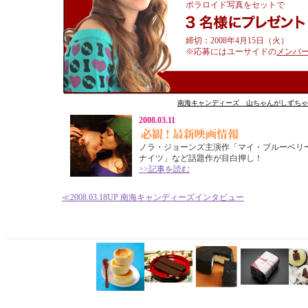
ポラロイド写真をセットで
締切：2008年4月15日（火）
※応募にはユーサイドの
メンバ
南海キャンディーズ 山ちゃんがしずちゃ
2008.03.11
ノラ・ジョーンズ主演作「マイ・ブルーベリ
ナイツ」など話題作が目白押し！
>>記事を読む
≪
2008.03.18UP
南海キャンディーズインタビュー