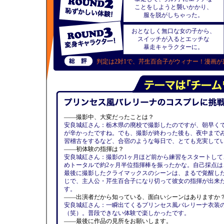
ことをしようと襲いかかり、
服を脱がしちゃった。
おとなしく無口な女の子から、
スイッチが入るとエッチな
暴走キャラクターに。
判定は2対1で、芹生百合子がウィナー！漫画
——撮影中、大変だったことは？
安良城紅さん：
栃木県の廃校で撮影したのですが、朝早く
が辛かったですね。でも、撮影が終わった後も、夜中まで
習稽古をするなど、合宿のような毎日で、とても充実して
——初体験の指揮は？
安良城紅さん：
撮影の1ヶ月ほど前から練習をスタートして
めトータルで約2ヶ月半位指揮棒を振ったかな。自己採点は
最後に撮影したクライマックスのシーンは、まるで覚醒し
じで、主人公・芹生百合子になり切って彼女の指揮が出来
す。
——出演者だから知っている、面白いシーンはありますか
安良城紅さん：
一瞬出てくるプリンセス風バレリーナ衣装
（笑）。普段できない体験で楽しかったです。
——最後に作品の見所をお願いします。