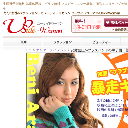
生理日予測無料
,
基礎体温表・グラフ無料
,ブロガーモニター募集・商品モニターで
プチ稼
ら
TOP
>
エンターテイメント
> 安良城紅がブラスバンドの甲子園「
3月15日に公開さ
映画の主演はこれが
映画の見所や撮影秘
撮影：加藤史人、スタ