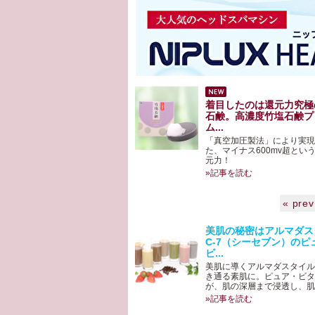
着目したのは還元力究極
石鹸。高濃度竹塩石鹸プ
ム...
「真空加圧製法」により実現
た、マイナス600mv超とい
元力！
»記事を読む
« prev
美肌の秘密はアルマダス
C-7（シーセブン）のピ
ビ...
美肌に導くアルマダスタイルC
き通る素肌に。ピュア・ビタ
が、肌の深層まで浸透し、肌ト
»記事を読む