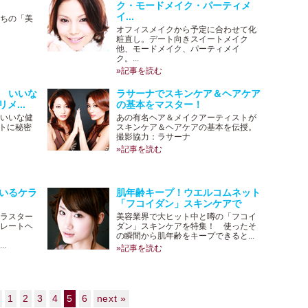
ク・モードメイク・パーティメ
イ...
ちの「美
オフィスメイクから予定に合わせて化
粧直し。デート向きスイートメイク
他、モードメイク、パーティメイ
ク。...
»記事を読む
 いいな
ラサーナでスキンケア＆ヘアケア
メ...
の基本をマスター！
いいな健
あの有名ヘア＆メイクアーティストが
ントに秘密
スキンケア＆ヘアケアの基本を伝授。
撮影協力：ラサーナ
»記事を読む
いるケラ
肌年齢キープ！ウエルコムネット
「フコイダン」スキンケアで
ラスター
美容業界で大ヒット中と噂の「フコイ
レートヘ
ダン」スキンケアを特集！ 使ったそ
の瞬間から肌年齢をキープできると...
.
»記事を読む
1
2
3
4
5
6
next »