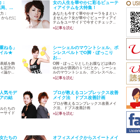
力：
女の人生を華やかに彩るビューテ
局、...
ィアイテムを大特集！
力：
あなたも今すぐ華やかオーラをまとい
局、からだに
ませんか？女が華やぐビューティアイ
テムをユーサイドで今すぐチェック...
»記事を読む
重ねる」
シーシェルのマウントシェル、ボ
イル★
ンレスベルトでO脚・ぽっこり
お...
表紙を飾
O脚・ぽっこりとしたお腹などは体の
も定評の
ゆがみが原因の１つだとか。シーシェ
論か...
ルのマウントシェル、ボンレスベル...
»記事を読む
人気モデ
プロが教えるコンプレックス改善
アの結
メイク法 ドブス改善計画
プロが教えるコンプレックス改善メイ
ク法、ドブス改善計画
ルたちの
ーサイド
»記事を読む
女たちの
オフィスメイクからスイートメイ