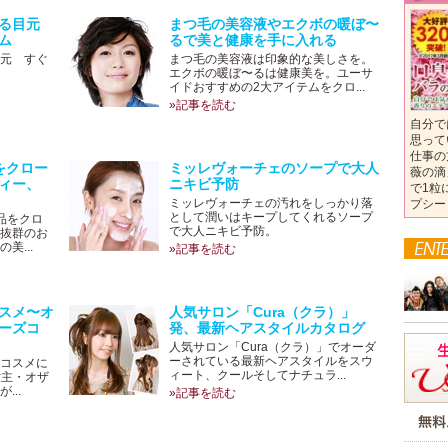
れる目元
まつ毛の美容液やエクボの暖ぼ〜
ム
るで美と健康を手に入れる
元 すぐ
まつ毛の美容液は印象的な美しさを。
エクボの暖ぼ〜るは健康美を。ユーサ
イドおすすめの2大アイテムをクロ...
»記事を読む
自分で
思って
仕事の
をクロー
ミッレヴォーチェのソープで大人
薇の滴
ィー、
ニキビ予防
で1粒
ミッレヴォーチェの汚れをしっかり落
プシー
として潤いはキープしてくれるソープ
品をクロ
で大人ニキビ予防。
抜群のお
美...
»記事を読む
スメ〜オ
人気サロン「Cura（クラ）」
ーズコ
発、最新ヘアスタイルカタログ
人気サロン「Cura（クラ）」でオーダ
ーされている最新ヘアスタイルをスウ
コスメに
ィート、クールそしてナチュラ...
世主・オザ
...
»記事を読む