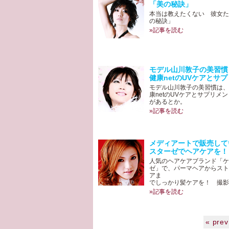
「美の秘訣」
本当は教えたくない 彼女た
の秘訣」
»記事を読む
モデル山川敦子の美習慣
健康netのUVケアとサプリ
モデル山川敦子の美習慣は、
康netのUVケアとサプリメ
があるとか。
»記事を読む
メディアートで販売して
スターゼでヘアケアを！
人気のヘアケアブランド「ケ
ゼ」で、パーマヘアからスト
アま
でしっかり髪ケアを！ 撮影..
»記事を読む
« prev