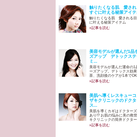
触りたくなる肌 愛さ
すぐに叶える秘策アイテ
触りたくなる肌 愛される目
に叶える秘策アイテム
»記事を読む
美容モデルが選んだ1品
ズアップ デトックステ
ミ...
美容モデルが選んだ運命の1
ーズアップ。デトックス効果
茶、洗顔後のケアが1本でOKの
»記事を読む
美肌へ導くレスキューコ
ザキクリニックのドクタ
ス...
美肌を導くカギはドクターズ
あり!? お肌の悩みに美の救
キクリニックの筒井ドクターが
»記事を読む