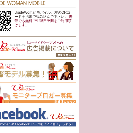
UsideWomanモバイル。左のQRコ
ードを携帯で読み込んで下さい。
携
帯でも
無料
で
生理日予測
をご利用頂
けます。