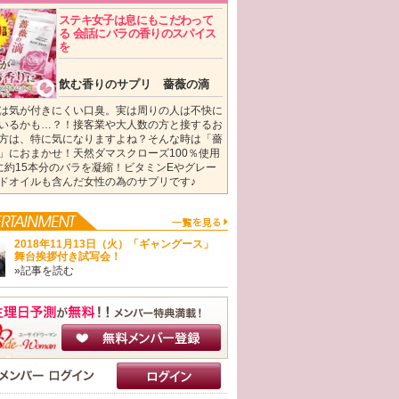
ステキ女子は息にもこだわって
る 会話にバラの香りのスパイス
を
飲む香りのサプリ 薔薇の滴
は気が付きにくい口臭。実は周りの人は不快に
いるかも…？！接客業や大人数の方と接するお
方は、特に気になりますよね？そんな時は「薔
」におまかせ！天然ダマスクローズ100％使用
に約15本分のバラを凝縮！ビタミンEやグレー
ドオイルも含んだ女性の為のサプリです♪
2018年11月13日（火）「ギャングース」
舞台挨拶付き試写会！
»記事を読む