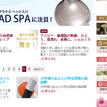
の自然派
アトピー、敏感肌の乾燥、カユ
レミア
ミ、肌荒れ、改善に。シェルミラ
ッ...
しまし
加齢と共に歳をとったお肌を再び蘇ら
う驚異の還
せる。その独自の美肌再生ロジックが
7月15
驚き！口コミで話題になるその理由...
»記事を読む
1
2
3
4
5
6
next »
タイル
10年後のあなたが判る恐怖の肌
ュア・
診断
10年後のあなたが判る恐怖の肌診断
-7で透
»記事を読む
7月15
ミンC
ラブ...