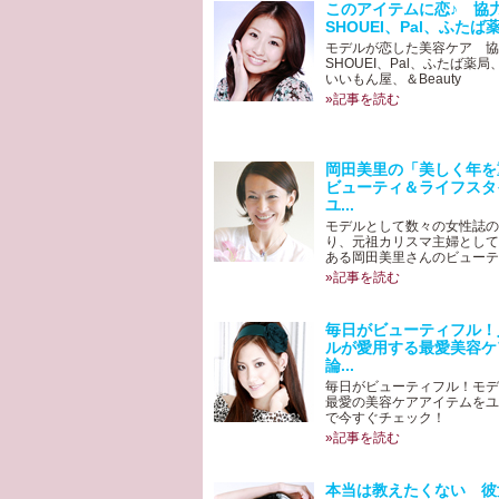
このアイテムに恋♪ 協
SHOUEI、Pal、ふたば薬
モデルが恋した美容ケア 協
SHOUEI、Pal、ふたば薬
いいもん屋、＆Beauty
»記事を読む
岡田美里の「美しく年を
ビューティ＆ライフスタ
ユ...
モデルとして数々の女性誌の
り、元祖カリスマ主婦として
ある岡田美里さんのビューティ
»記事を読む
毎日がビューティフル！
ルが愛用する最愛美容ケ
論...
毎日がビューティフル！モデ
最愛の美容ケアアイテムをユ
で今すぐチェック！
»記事を読む
本当は教えたくない 彼