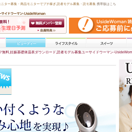
モニター募集・商品モニターで
プチ稼ぎ
,読者モデル募集・
読モ募集
携帯版はこち
無料,妊娠基礎体温表ダウンロード,読者モデル募集ユーサイドウーマン-UsideWom