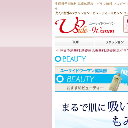
生理日予測無料
,
基礎体温表・グラフ無料
,ブロガー
ら
生理日予測無料,基礎体温表無料,基礎体温グラフ