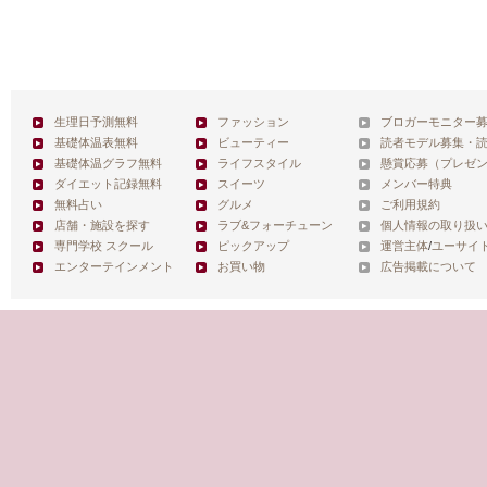
生理日予測無料
ファッション
ブロガーモニター
基礎体温表無料
ビューティー
読者モデル募集・
基礎体温グラフ無料
ライフスタイル
懸賞応募（プレゼ
ダイエット記録無料
スイーツ
メンバー特典
無料占い
グルメ
ご利用規約
店舗・施設を探す
ラブ&フォーチューン
個人情報の取り扱
専門学校 スクール
ピックアップ
運営主体
/
ユーサイ
エンターテインメント
お買い物
広告掲載について