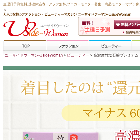
生理日予測無料
,
基礎体温表・グラフ無料
,ブロガーモニター募集・商品モニターで
プチ稼
ら
ユーサイドウーマン-UsideWoman
>
ビューティー
> 高濃度竹塩石鹸プレミアム