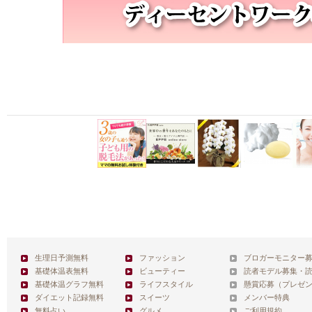
生理日予測無料
ファッション
ブロガーモニター
基礎体温表無料
ビューティー
読者モデル募集・
基礎体温グラフ無料
ライフスタイル
懸賞応募（プレゼ
ダイエット記録無料
スイーツ
メンバー特典
無料占い
グルメ
ご利用規約