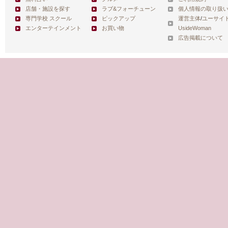
店舗・施設を探す
ラブ&フォーチューン
個人情報の取り扱
専門学校 スクール
ピックアップ
運営主体
/
ユーサイ
エンターテインメント
お買い物
UsideWoman
広告掲載について