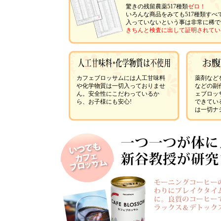
驚きの残留農薬517種類
ゼロ！
いろんな商品をみても517種類すべ
入っていないという事は非常に稀で
きちんと検査に出して証明されてい
カフェブロッサムには人工甘味料
薬剤など
や化学物質は一切入っておりませ
などの副
ん。安全性にこだわっているか
ェブロッ
ら、お子様にも安心!
できてい
は一切ナ