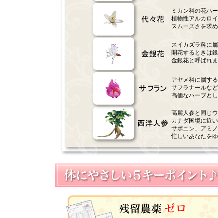
ミカン科の花ハー
植物性アルカロイ
スムーズさを求め
スイカズラ科に属
開花するときは銀
金銀花と呼ばれま
アヤメ科に属する
サフラナールなど
高価なハーブとし
高麗人参と同じウ
カナダ国境に近い
サポニン、アミノ
忙しいあなたをゆ