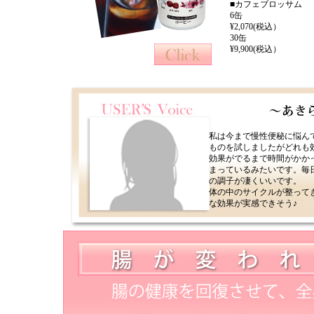
■カフェブロッサム
6缶
¥2,070(税込）
30缶
¥9,900(税込）
私は今まで慢性便秘に悩ん
ものを試しましたがどれも
効果がでるまで時間がかか
まっているみたいです。毎
の調子が凄くいいです。
体の中のサイクルが整って
な効果が実感できそう♪