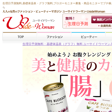
生理日予測無料
,
基礎体温表・グラフ無料
,ブロガーモニター募集・商品モニターで
プチ稼
ら
生理日予測無料・基礎体温表（グラフ）無料 ユーサイドウーマン-Usid