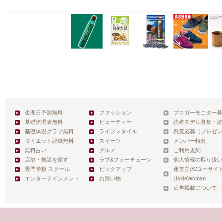
生理日予測無料
ファッション
ブロガーモニター
基礎体温表無料
ビューティー
読者モデル募集・
基礎体温グラフ無料
ライフスタイル
懸賞応募（プレゼ
ダイエット記録無料
スイーツ
メンバー特典
無料占い
グルメ
ご利用規約
店舗・施設を探す
ラブ&フォーチューン
個人情報の取り扱
専門学校 スクール
ピックアップ
運営主体
/
ユーサイ
エンターテインメント
お買い物
UsideWoman
広告掲載について