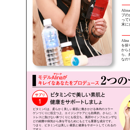
Al
プの
って
末に
Al
を採
から
ら、
なの
ビタミンCは、柔らかく美しい素肌に働きかける体内のコラー
ゲンづくりに役立つ上、エイジングケアにも効果的。さらに、ス
トレスに負けない体づくりにも役立ち、風邪やインフルエンザな
どの細菌や病気から身を守るためにもとても重要な成分です。
つまり、ビタミンCは美しい素肌と健康をサポートしてくれるの
です☆