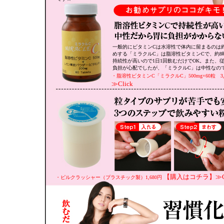
一般的にビタミンCは水溶性で体内に留まるのは約2
めする「ミラクルC」は脂溶性ビタミンCで、約
持続性が高いので1日1回飲むだけでOK。また、
負担が心配でしたが、「ミラクルC」は中性なの
・脂溶性ビタミンC「ミラクルC」500mg×60粒 3,
≫Click
【購入はコチラ】≫Cl
・ピルクラッシャー（プラスチック製）1,680円