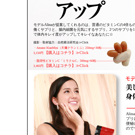
モデルAlinaが提案してくれるのは、普通のビタミンCの4倍も
働くサプリと、腸内細菌を元気にするサプリ。2つのサプリを1
で体内キレイ度がアップしてキレイなあなたに☆
撮影・取材協力：自然療法研究会≫Click
・Amami KlanMini（天彌クランミニ）250mg×30粒—————————
【購入はコチラ】≫Click
3,150円
・脂溶性ビタミンC「ミラクルC」500mg×60粒——————————
【購入はコチラ】≫Click
3,465円
Al
プリ
便秘
ので