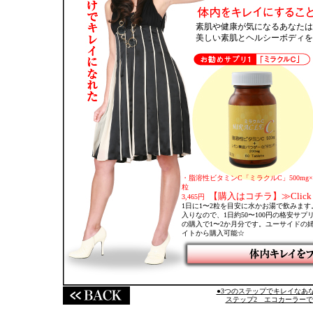
素肌や健康が気になるあなたは
美しい素肌とヘルシーボディを
・脂溶性ビタミンC「ミラクルC」500mg×
粒
【購入はコチラ】≫Click
3,465円
1日に1〜2粒を目安に水かお湯で飲みます
入りなので、1日約50〜100円の格安サプ
の購入で1〜2か月分です。ユーサイドの
イトから購入可能☆
●3つのステップでキレイなあ
ステップ2 エコカーラー