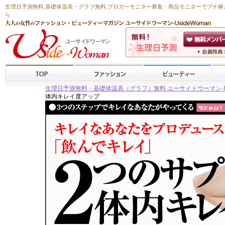
生理日予測無料
,
基礎体温表・グラフ無料
,ブロガーモニター募集・商品モニターで
プチ稼
ら
生理日予測無料・基礎体温表（グラフ）無料 ユーサイドウーマン-Usid
体内キレイ度アップ