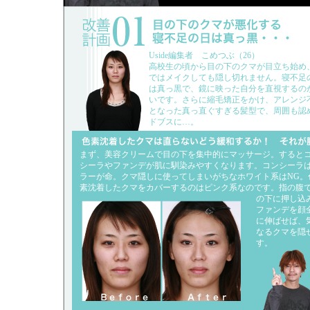
Uside編集者 こめつぶ（26）
高校生の頃から目の下のクマが目立ち始め
ではメイクしても隠し切れません。寝不足
は真っ黒で、鏡に映った自分を直視するの
いです。さらに縮毛矯正をかけ、アレンジ
となった真っ直ぐすぎる髪型で、周囲も認
ドブスに…。
まず、美容クリームで目の下を集中的にマッサージ。すると
シーラやファンデが肌に馴染みやすくなります。コンシーラ
ラーが命。クマ隠しに使ってしまいがちなホワイト系はNG。
素沈着したクマをカバ
ーするのはピンク系なのです。指の腹
の下に押し込
ファンデを顔
に伸ばせば、
なるクマを隠
す。