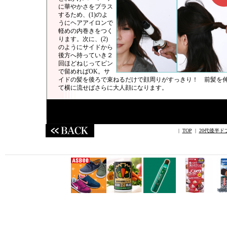
に華やかさをプラス
するため、(1)のよ
うにヘアアイロンで
軽めの内巻きをつく
ります。次に、(2)
のようにサイドから
後方へ持っていき２
回ほどねじってピン
で留めればOK。サ
イドの髪を後ろで束ねるだけで顔周りがすっきり！ 前髪を
て横に流せばさらに大人顔になります。
|
TOP
|
20代後半ド