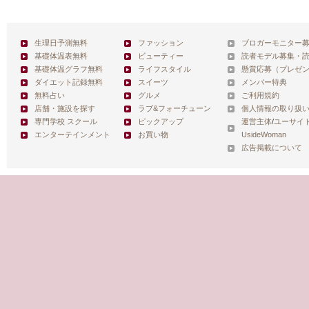
生理日予測無料
ファッション
ブロガーモニター
基礎体温表無料
ビューティー
読者モデル募集・
基礎体温グラフ無料
ライフスタイル
懸賞応募（プレゼ
ダイエット記録無料
スイーツ
メンバー特典
無料占い
グルメ
ご利用規約
店舗・施設を探す
ラブ&フォーチューン
個人情報の取り扱
専門学校 スクール
ピックアップ
運営主体
/
ユーサイ
エンターテインメント
お買い物
UsideWoman
広告掲載について