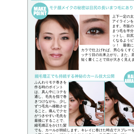
上下一定の太
アイラインを
ます。市販の
まつ毛を半分
ットし、目尻
くなるようピ
ッ！ 最後に
カラで仕上げれば、男心をくす
ッチリ目の出来上がり。また、
短く書くことで目が大きく見え
ふんわりモテ巻きを
作る時のポイント
は、真ん中にコテを
通し、毛先を指で巻
きつけながら、少し
ずつ毛先へ移動させ
ること。痛んでクセ
がつきやすい毛先を
最後にすることで、
縮毛矯正をかけた髪
でも、カールが持続します。キレイに巻けた時点でスプレー