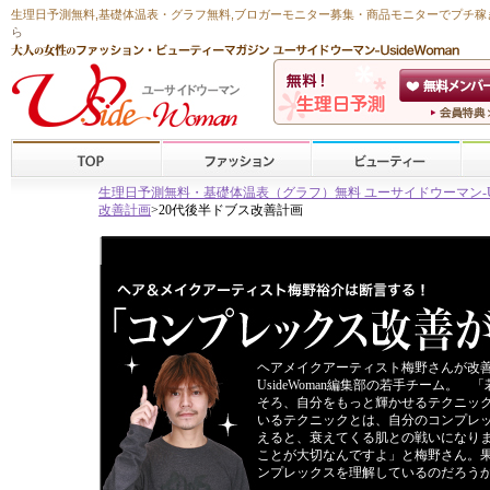
生理日予測無料
,
基礎体温表・グラフ無料
,ブロガーモニター募集・商品モニターで
プチ稼
ら
生理日予測無料・基礎体温表（グラフ）無料 ユーサイドウーマン-Usid
改善計画
>20代後半ドブス改善計画
ヘアメイクアーティスト梅野さんが改善
UsideWoman編集部の若手チーム。
そろ、自分をもっと輝かせるテクニッ
いるテクニックとは、自分のコンプレッ
えると、衰えてくる肌との戦いになり
ことが大切なんですよ」と梅野さん。
ンプレックスを理解しているのだろう