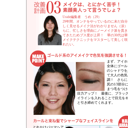
Uside編集者 うめ（29）
29年間、オンナをやっているのに未だ自
しく見せるメイク法がわかりません（涙）
らに、忙しさを理由にノーメイク派を貫き
てきたためブス度が上昇！ 華の30代は
メイクテクニックをマスターして美しく咲
れたい。
まず、アイホ
全体にゴール
のシャドウを
て大人の色気
調！ さらに
尻の1/3部分
まつ毛をつけ
目力アップ！ 最後に、ブラッ
イラインを入れることで目元を
と引き締めてくれます。
とれかけパーマヘア