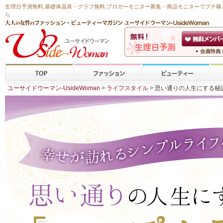
生理日予測無料
,
基礎体温表・グラフ無料
,ブロガーモニター募集・商品モニターで
プチ稼
ら
ユーサイドウーマン-UsideWoman
>
ライフスタイル
> 思い通りの人生にする