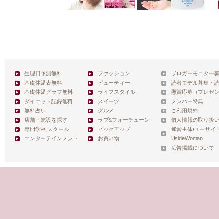
生理日予測無料
ファッション
ブロガーモニター
基礎体温表無料
ビューティー
読者モデル募集・
基礎体温グラフ無料
ライフスタイル
懸賞応募（プレゼ
ダイエット記録無料
スイーツ
メンバー特典
無料占い
グルメ
ご利用規約
店舗・施設を探す
ラブ&フォーチューン
個人情報の取り扱
専門学校 スクール
ピックアップ
運営主体
/
ユーサイ
エンターテインメント
お買い物
UsideWoman
広告掲載について