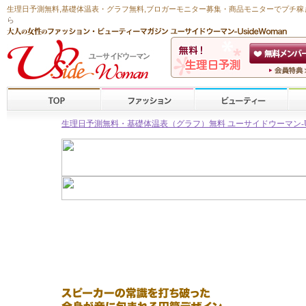
生理日予測無料
,
基礎体温表・グラフ無料
,ブロガーモニター募集・商品モニターで
プチ稼
ら
生理日予測無料・基礎体温表（グラフ）無料 ユーサイドウーマン-Usid