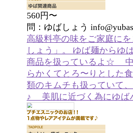
560円〜
問：ゆばしょう info@yubasyo.
高級料亭の味をご家庭にを
しょう」。 ゆば麺からゆ
商品を扱っているよ☆ 
らかくてとろ〜りとした
類のキムチも扱っていて、
♪ 美肌に近づく為にゆば