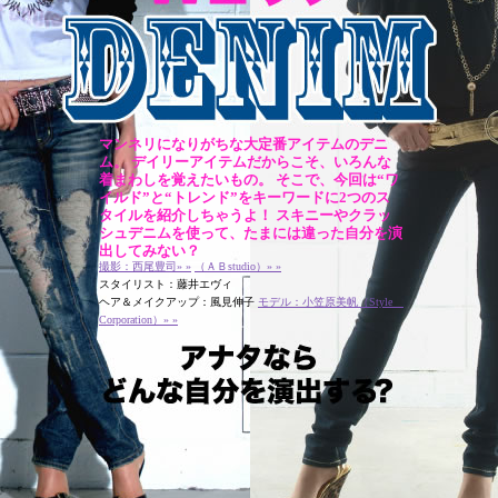
マンネリになりがちな大定番アイテムのデニ
ム。 デイリーアイテムだからこそ、いろんな
着まわしを覚えたいもの。 そこで、今回は“ワ
イルド”と“トレンド”をキーワードに2つのス
タイルを紹介しちゃうよ！ スキニーやクラッ
シュデニムを使って、たまには違った自分を演
出してみない？
撮影：西尾豊司» »
（ＡＢstudio）» »
スタイリスト：藤井エヴィ
ヘア＆メイクアップ：風見伸子
モデル：小笠原美帆（Style
Corporation）» »