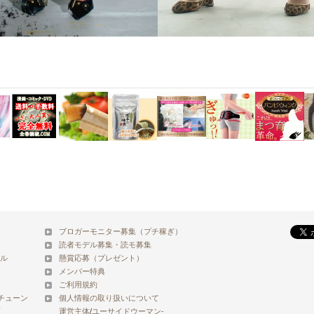
ブロガーモニター募集（プチ稼ぎ）
読者モデル募集・読モ募集
ル
懸賞応募（プレゼント）
メンバー特典
ご利用規約
チューン
個人情報の取り扱いについて
運営主体
/
ユーサイドウーマン-