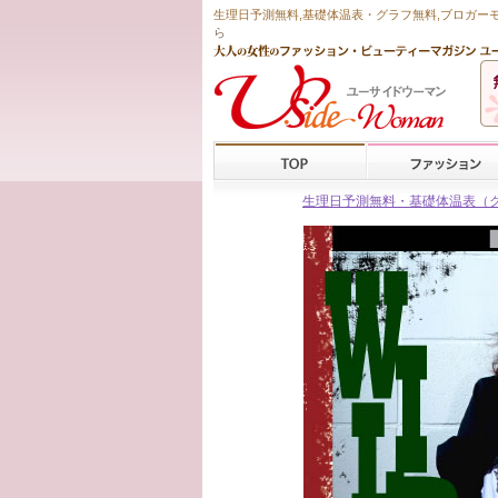
生理日予測無料
,
基礎体温表・グラフ無料
,ブロガー
ら
生理日予測無料・基礎体温表（グラフ