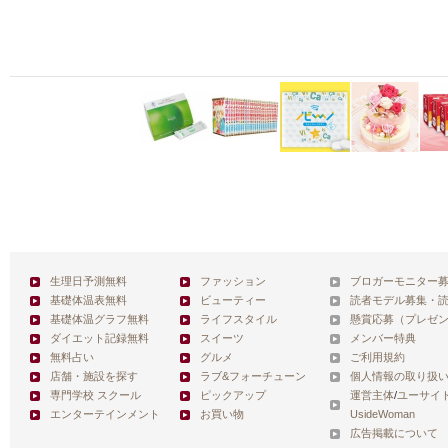
生理日予測無料
ファッション
ブロガーモニター
基礎体温表無料
ビューティー
読者モデル募集・
基礎体温グラフ無料
ライフスタイル
懸賞応募（プレゼ
ダイエット記録無料
スイーツ
メンバー特典
無料占い
グルメ
ご利用規約
店舗・施設を探す
ラブ&フォーチューン
個人情報の取り扱
専門学校 スクール
ピックアップ
運営主体
/
ユーサイ
エンターテインメント
お買い物
UsideWoman
広告掲載について