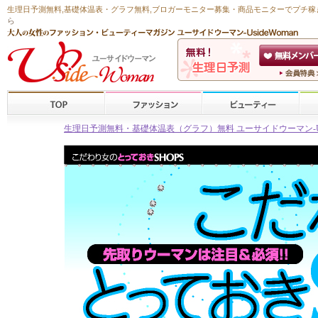
生理日予測無料
,
基礎体温表・グラフ無料
,ブロガーモニター募集・商品モニターで
プチ稼
ら
生理日予測無料・基礎体温表（グラフ）無料 ユーサイドウーマン-Usid