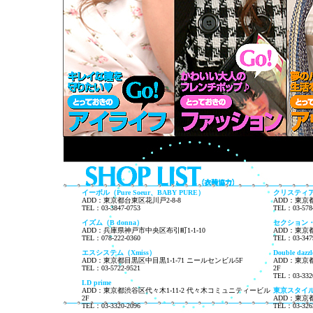
イーボル（Pure Soeur、BABY PURE）
クリスティア
ADD：東京都台東区花川戸2-8-8
ADD：東京都渋
TEL：03-3847-0753
TEL：03-578
イズム（B donna）
セクション・ツゥ
ADD：兵庫県神戸市中央区布引町1-1-10
ADD：東京都
TEL：078-222-0360
TEL：03-347
エスシステム（Xmiss）
Double dazzl
ADD：東京都目黒区中目黒1-1-71 ニールセンビル5F
ADD：東京
TEL：03-5722-9521
2F
TEL：03-332
LD prime
ADD：東京都渋谷区代々木1-11-2 代々木コミュニティービル
東京スタイ
2F
ADD：東京都
TEL：03-3320-2096
TEL：03-326