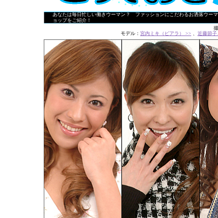
あなたは毎日忙しい働きウーマン？ ファッションにこだわるお洒落ウーマ
ョップをご紹介！
モデル：
宮内ミキ（ピアラ） >>
、
近藤節子