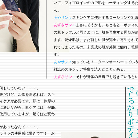
いて、フィブロインの力で肌をコーティングする
ん。
あやサン：
スキンケアに使用するローションや乳
あずさサン：
まさにそうかも。もともと、ボディ
の肌トラブルと同じように、肌を再生する周期が
ます。乾燥肌は、まだ新しい肌が完全に再生され
れてしまったもの。未完成の肌が外気に触れ、乾
す。
あやサン：
知っている！ ターンオーバーってい
雑誌のスキンケア特集で読んだことがある。
あずさサン：
それが身体の皮膚でも起きていると
何もしていない・・・。
夫だけど、25歳を過ぎれば、スキ
ィケアが必要です。私は、体形の
通いながら、肌ケアには「@fib.
使用していますが、驚くほど変わ
があったなんて・・・。
ラサラの使用感に驚きです！ お