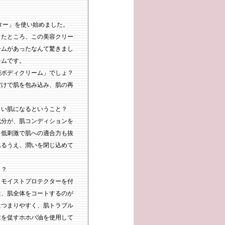
クター」を使い始めました。
したところ、この美容クリー
ームがあったなんて驚きまし
テムです。
能ボディクリーム」でしょ？
だけで肌を包み込み、肌の再
くい肌になるということ？
成分が、肌コンディションを
。低刺激で肌への適合力も抜
れるうえ、潤いを閉じ込めて
と？
、モイストプロテクターを付
は、肌全体をコートするのが
につまりやすく、肌トラブル
透を促すホホバ油を使用して