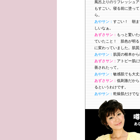
風呂上りのリフレッシュア
もすごい。寝る前に塗って
ら。
あやサン：
すごい！ 朝ま
しいなぁ。
あずさサン：
もっと驚いた
ていたこと！ 肌色が明る
に変わっていました。肌質
あやサン：
肌質の根本から
あずさサン：
アトピー肌に
善されたって。
あやサン：
敏感肌でも大丈
あずさサン：
低刺激だから
るというわけです。
あやサン：
乾燥肌だけでな
すね。
あずさサン：
肌を根本から
んて驚きでしょ？ いつで
よね！