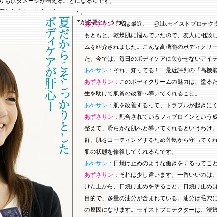
りも肌ダメージが増えることになるんです。
言われると、そうですね・・・。
から夏こそ、特別なボディケアが必要というわけ。
あずさサン：
私は最近、「@fib.モイストプロテ
もともと、乾燥肌に悩んでいたので、友人に相談
ムを紹介されました。こんな高機能のボディクリ
た。今では、毎日のボディケアに欠かせないアイ
あやサン：
それ、知ってる！ 最近評判の「高機
あずさサン：
このボディクリームの魅力は、塗る
生を助けて肌質の改善へ導いてくれること。
あやサン：
肌を改善するって、トラブルが起きに
あずさサン：
配合されているフィブロインという
整えて、滑らかな肌へと導いてくれるというわけ
群。肌をコーティングするため外気から守ってく
肌の状態を修復してくれるんです。
あやサン：
日焼け止めのような働きをするってこ
あずさサン：
それは少し違います。一番いいのは
けた上から、日焼け止めを塗ること。日焼け止め
目的で、多量の油分が含まれている。油分は毛穴
の原因になります。モイストプロテクターは、浸