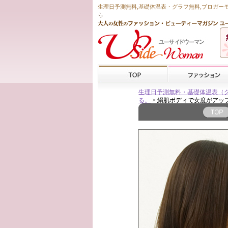
生理日予測無料
,
基礎体温表・グラフ無料
,ブロガー
ら
生理日予測無料・基礎体温表（グラフ
る。
> 絹肌ボディで女度がアッ