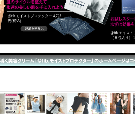
@fib.モイストプロテクター 4,725
円(税込)
@fib.モイ
（５包入り） 10