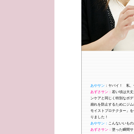
あやサン
：ヤバイ！ 私、
あずさサン：
若い頃は大丈
ンケアと同じく特別なボデ
崩れを防止するためにジムに
モイストプロテクター」を
りました！
あやサン：
こんないいもの
あずさサン：
塗った瞬間サ