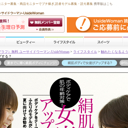
モニター募集・商品モニターで
プチ稼ぎ
,読者モデル募集・
読モ募集
携帯版はこち
）無料 ユーサイドウーマン-UsideWoman
>
ライフスタイル
>
触れたくなるよ
プする？