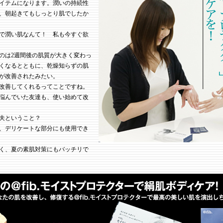
イテムになります。潤いの持続性
、朝起きてもしっとり肌でしたか
で潤い肌なんて！ 私も今すぐ欲
のは2週間後の肌質が大きく変わっ
くなるとともに、乾燥知らずの肌
が改善されたみたい。
改善してくれるってことですね。
悩んでいた友達も、使い始めて改
夫ということ？
、デリケートな部分にも使用でき
く、夏の素肌対策にもバッチリで
修復してくれる高機能クリームな
も携帯できるサイズなのも嬉しい