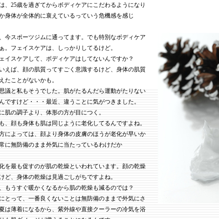
は、25歳を過ぎてからボディケアにこだわるようになり
か身体が全体的に衰えているっていう危機感を感じ
、今スポーツジムに通ってます。でも特別なボディケア
ぁ。フェイスケアは、しっかりしてるけど。
ェイスケアして、ボディケアはしてないんですか？
いえば、顔の肌質ってすごく意識するけど、身体の肌質
えたことがないかも。
思議と私もそうでした。肌がたるんだら運動がたりない
んですけど・・・最近、違うことに気がつきました。
に肌の調子より、体形の方が目につく。
も、顔も身体も肌は同じように老化してるんですよね。
方によっては、顔より身体の皮膚のほうが老化が早いか
常に無防備のまま外気に当たっているわけだか
化を最も促すのが肌の乾燥といわれています。顔の乾燥
けど、身体の乾燥は見過ごしがちですよね。
、もうすぐ暖かくなるから肌の乾燥も減るのでは？
にとって、一番良くないことは無防備のままで外気にさ
夏は薄着になるから、紫外線や直接クーラーの冷気を浴