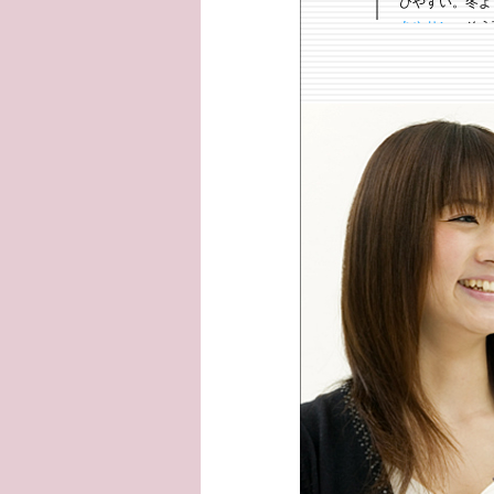
びやすい。冬よ
あやサン：
そう
あずさサン：
だ