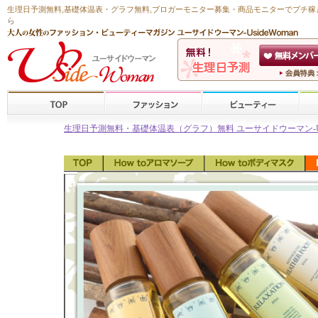
生理日予測無料
,
基礎体温表・グラフ無料
,ブロガーモニター募集・商品モニターで
プチ稼
ら
生理日予測無料・基礎体温表（グラフ）無料 ユーサイドウーマン-Usid