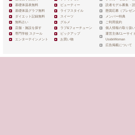
基礎体温表無料
ビューティー
読者モデル募集・
基礎体温グラフ無料
ライフスタイル
懸賞応募（プレゼ
ダイエット記録無料
スイーツ
メンバー特典
無料占い
グルメ
ご利用規約
店舗・施設を探す
ラブ&フォーチューン
個人情報の取り扱
専門学校 スクール
ピックアップ
運営主体
/
ユーサイ
エンターテインメント
お買い物
UsideWoman
広告掲載について