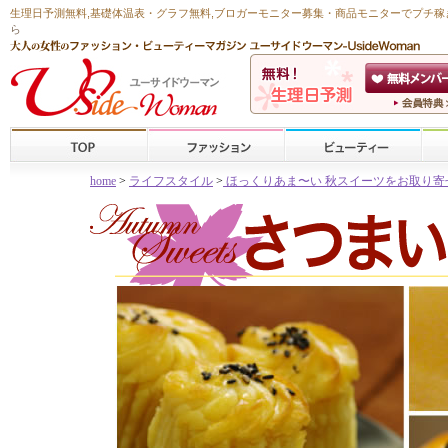
生理日予測無料
,
基礎体温表・グラフ無料
,ブロガーモニター募集・商品モニターで
プチ稼
ら
home
>
ライフスタイル
>
ほっくりあま〜い 秋スイーツをお取り寄