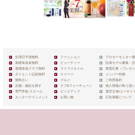
生理日予測無料
ファッション
ブロガーモニター
基礎体温表無料
ビューティー
読者モデル募集・
基礎体温グラフ無料
ライフスタイル
懸賞応募（プレゼ
ダイエット記録無料
スイーツ
メンバー特典
無料占い
グルメ
ご利用規約
店舗・施設を探す
ラブ&フォーチューン
個人情報の取り扱
専門学校 スクール
ピックアップ
運営主体
/
ユーサイ
エンターテインメント
お買い物
広告掲載について