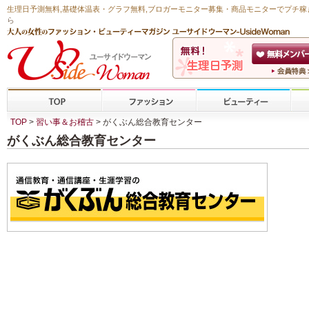
生理日予測無料
,
基礎体温表・グラフ無料
,ブロガーモニター募集・商品モニターで
プチ稼
ら
TOP
>
習い事＆お稽古
> がくぶん総合教育センター
がくぶん総合教育センター