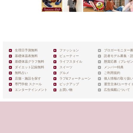
生理日予測無料
ファッション
ブロガーモニター
基礎体温表無料
ビューティー
読者モデル募集・
基礎体温グラフ無料
ライフスタイル
懸賞応募（プレゼ
ダイエット記録無料
スイーツ
メンバー特典
無料占い
グルメ
ご利用規約
店舗・施設を探す
ラブ&フォーチューン
個人情報の取り扱
専門学校 スクール
ピックアップ
運営主体
/
ユーサイ
エンターテインメント
お買い物
広告掲載について