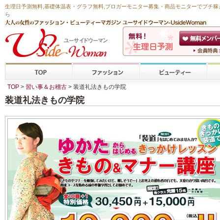
生理日予測無料
,
基礎体温表・グラフ無料
,ブロガーモニター募集・商品モニターで
プチ稼
ら
TOP
>
習い事＆お稽古
> 装道礼法きもの学院
装道礼法きもの学院