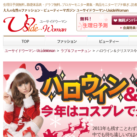
生理日予測無料
,
基礎体温表・グラフ無料
,ブロガーモニター募集・商品モニターで
プチ稼ぎ
,読
ユーサイドウーマン-UsideWoman
>
ラブ＆フォーチュン
> ハロウイン＆クリスマス
2011年も残すこと
中でも待ち遠しいのは