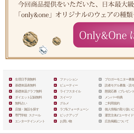
生理日予測無料
ファッション
ブロガーモニター募
基礎体温表無料
ビューティー
読者モデル募集・読
基礎体温グラフ無料
ライフスタイル
懸賞応募（プレゼン
ダイエット記録無料
スイーツ
メンバー特典
無料占い
グルメ
ご利用規約
店舗・施設を探す
ラブ&フォーチューン
個人情報の取り扱い
専門学校 スクール
ピックアップ
運営主体
/
ユーサイド
エンターテインメント
お買い物
広告掲載について