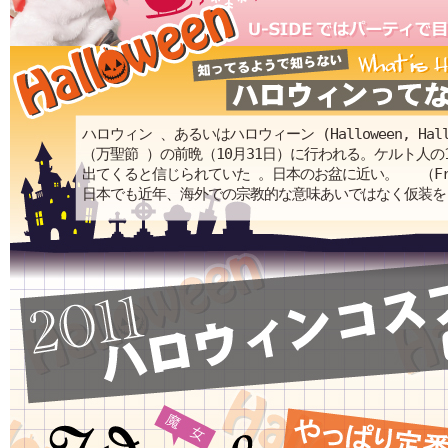
ハロウィン 、あるいはハロウィーン (Halloween, H
（万聖節 ）の前晩（10月31日）に行われる。ケルト人
出てくると信じられていた 。日本のお盆に近い。 （From
日本でも近年、海外での宗教的な意味あいではなく仮装を